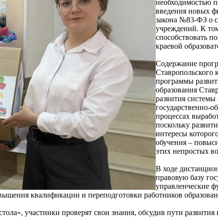
необходимостью п
введения новых ф
закона №83-ФЗ о 
учреждений. К то
способствовать п
краевой образоват
Содержание прогр
Ставропольского 
программы развити
образования Ставр
развития системы 
государственно-о
процессах вырабо
поскольку развити
интересы которог
обучения – повыси
этих непростых в
В ходе дистанцио
правовую базу гос
управленческие фу
овышения квалификации и переподготовки работников образован
 стола», участники проверят свои знания, обсудив пути развити