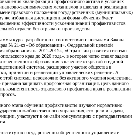
овышения квалификации профсоюзного актива в условиях
инансово-экономических механизмов в школах и реализации
смене правового положения государственных (муниципальных)
му же избранная дистанционная форма обучения будет
овышению эффективности усвоения знаний профактивистов
ельной отрасли без отрыва от производства.
аммы курса разработано в соответствии с посылами Закона
края № 21-кз «Об образовании», Федеральной целевой
я образования на 2011-2015г., «Стратегии развития системы
опольского края до 2020 года», в которые четко ставят задачи
отечественного образования в качестве открытой и единой
бщественной системы, расширяют участие общества в
тки, принятии и реализации управленческих решений. А
е этой системы невозможно без активного участия коллектива,
о призвана защищать профсоюзная организация, цель данного
ть компетентность отраслевого профактива края в реализации
опросов.
нного этапа обучения профактивисты изучают нормативно-
ударственно-общественного управления, его цели и задачи,
нкции, участвуют в он-лайн консультациях с преподавателями
ия.
я институтов государственно-общественного управления и