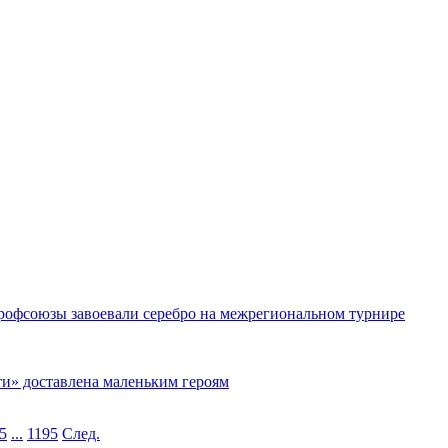
рофсоюзы завоевали серебро на межрегиональном турнире
ти» доставлена маленьким героям
5
...
1195
След.