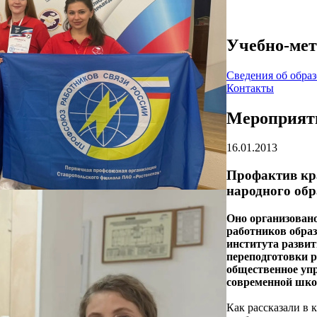
Учебно-мет
Cведения об обра
Контакты
Мероприяти
16.01.2013
Профактив кр
народного обр
Оно организован
работников образ
института разви
переподготовки р
общественное упр
современной шко
Как рассказали в 