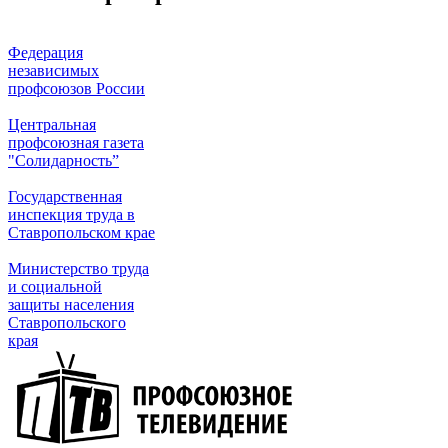
Федерация
независимых
профсоюзов России
Центральная
профсоюзная газета
"Солидарность”
Государственная
инспекция труда в
Ставропольском крае
Министерство труда
и социальной
защиты населения
Ставропольского
края