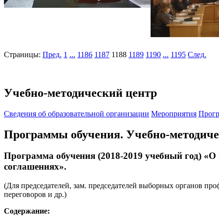
Страницы:
Пред.
1
...
1186
1187
1188
1189
1190
...
1195
След.
Учебно-методический центр
Cведения об образовательной организации
Мероприятия
Прогр
Программы обучения. Учебно-методич
Программа обучения (2018-2019 учебный год) «О
соглашениях».
(Для председателей, зам. председателей выборных органов п
переговоров и др.)
Содержание: