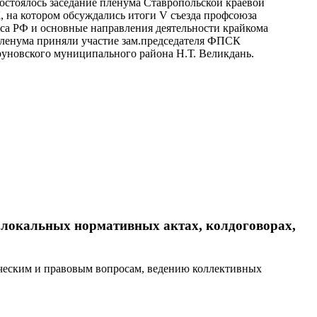
состоялось заседание пленума Ставропольской краевой
 на котором обсуждались итоги V съезда профсоюза
а РФ и основные направления деятельности крайкома
пленума приняли участие зам.председателя ФПСК
руновского муниципального района Н.Т. Великдань.
в локальных нормативных актах, колдоговорах,
ическим и правовым вопросам, ведению коллективных