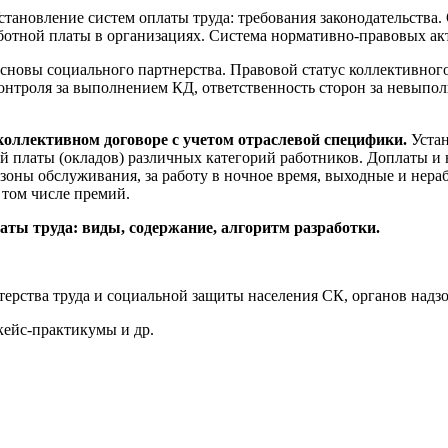
становление систем оплаты труда: требования законодательства.
ботной платы в организациях.
Система нормативно-правовых акт
сновы социального партнерства. Правовой статус коллективного
онтроля за выполнением КД, ответственность сторон за невыпо
коллективном договоре с учетом отраслевой специфики.
Уста
ой платы (окладов) различных категорий работников.
Доплаты и 
оны обслуживания, за работу в ночное время, выходные и нераб
том числе премий.
ты труда: виды, содержание, алгоритм разработки.
рства труда и социальной защиты населения СК, органов надзо
кейс-практикумы и др.