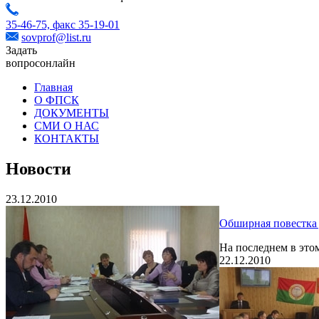
35-46-75,
факс 35-19-01
sovprof@list.ru
Задать
вопрос
онлайн
Главная
О ФПСК
ДОКУМЕНТЫ
СМИ О НАС
КОНТАКТЫ
Новости
23.12.2010
Обширная повестка
На последнем в это
22.12.2010