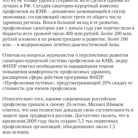
что их не только удалось сохранить, но и сделать одними из
лучших в РФ. Сегодня санаторно-курортный комплекс
профсоюзов на КМВ – динамично развивающийся сектор
экономики, составляющий около трети от общего числа
здравниц региона. Внося большой вклад в ее развитие,
профсоюзные санатории уже с начала года уже перечислили в
бюджеты всех уровней около 400 млн.рублей. Более 200 млн.
рублей вложено в их реконструкцию и развитие, более 100
млн. – в модернизацию лечебно-диагностической базы.
Отвечая на вопросы журналистов о перспективах развития
санаторно-курортной системы профсоюзов на КМВ, лидер
ФНПР отметил необходимость наращивания темпов
повышения комфортности профсоюзных здравниц,
расширение сферы действия программы ФНПР
«Профсоюзная путевка», предусматривающей 20% скидку ее
стоимости для членов профсоюзов.
Относительно того, какими современные российские
профсоюзы пришли к своему 20-летию, Михаил Шмаков
ответил, что они полностью доказали свою состоятельность в
защите прав трудящихся россиян. Достаточно сказать, что в
кризисном 2009 году было создано 5,5 тыс.первичных
профсоюзных организаций, объединивших около 1,5
млн.человек.