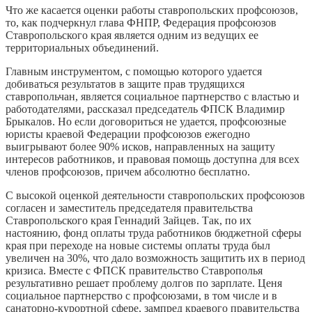
Что же касается оценки работы ставропольских профсоюзов,
то, как подчеркнул глава ФНПР, Федерация профсоюзов
Ставропольского края является одним из ведущих ее
территориальных объединений.
Главным инструментом, с помощью которого удается
добиваться результатов в защите прав трудящихся
ставропольчан, является социальное партнерство с властью и
работодателями, рассказал председатель ФПСК Владимир
Брыкалов. Но если договориться не удается, профсоюзные
юристы краевой Федерации профсоюзов ежегодно
выигрывают более 90% исков, направленных на защиту
интересов работников, и правовая помощь доступна для всех
членов профсоюзов, причем абсолютно бесплатно.
С высокой оценкой деятельности ставропольских профсоюзов
согласен и заместитель председателя правительства
Ставропольского края Геннадий Зайцев. Так, по их
настоянию, фонд оплаты труда работников бюджетной сферы
края при переходе на новые системы оплаты труда был
увеличен на 30%, что дало возможность защитить их в период
кризиса. Вместе с ФПСК правительство Ставрополья
результативно решает проблему долгов по зарплате. Ценя
социальное партнерство с профсоюзами, в том числе и в
санаторно-курортной сфере, зампред краевого правительства