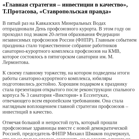
«Главная стратегия – инвестиции в качество»,
Т.Протасова, «Ставропольская правда»
В пятый раз на Кавказских Минеральных Водах
отпраздновали День профсоюзного курорта. В этом году он
проходил под знаком 20-летия образования Федерации
независимых профсоюзов России (ФНПР). Главным событием
праздника стало торжественное собрание работников
санаторно-курортного комплекса профсоюзов на КМВ,
которое состоялось в пятигорском санатории им. М.
Лермонтова.
К своему главному торжеству, на котором подведены итоги
работы санаторно-курортного комплекса, юбиляры
подготовились достойно. Хорошим подарком к празднику
стала презентация открытого после реконструкции спального
корпуса № 3 санатория «Виктория» в Ессентуках,
отвечающего всем европейским требованиям. Она стала
наглядным воплощением главной стратегии профсоюзов –
инвестиций в качество.
Отмечая большой и непростой путь, который прошли
профсоюзные здравницы вместе с новой демократической
Россией, председатель ФНПР Михаил Шмаков подчеркнул,