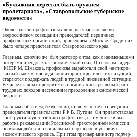
«Булыжник перестал быть оружием
пролетариата», «Ставропольские губернские
ведомости»
Около тысячи профсоюзных лиде­ров участвовало во
всероссийском со­вещании председателей первичных
профсоюзных организаций, прошедшем в Москве. Среди них
было четыре представителя Ставропольского края.
Главным, конечно же, был разговор о том, как с наименьшими
потерями преодолеть экономический спад. По словам лидера
ФНПР М. Шмакова, профсоюзы выработали свой «антикри­
зисный пакет», проводят мониторинг критических ситуаций,
стараются под­держать людей в трудной жизненной ситуации.
В числе главных приорите­тов организации - реальный рост
тру­довых доходов населения и преодоле­ние экономической
бедности.
Главным событием, безусловно, ста­ло участие в совещании
председате­ля правительства РФ В. Путина. Он приветствовал
конструктивную пози­цию профсоюзов, в том числе в вы­
работке рекомендаций Российской трехсторонней комиссии
по взаимо­действию социальных партнеров в условиях
экономического кризиса. При этом премьер-министр подчер­