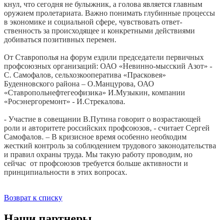
кнул, что сегодня не булыжник, а голова является главным
оружием пролетариата. Важно понимать глу­бинные процессы
в экономике и со­циальной сфере, чувствовать ответ­
ственность за происходящее и конк­ретными действиями
добиваться по­зитивных перемен.
От Ставрополья на форум ездили председатели первичных
профсоюз­ных организаций: ОАО «Невинно-мысский Азот» -
С. Самофалов, сель­хозкооператива «Прасковея»
Буденновского района – О.Манцурова, ОАО
«Ставропольнефтегеофизика» И.Музыкин, компании
«Росэнергоремонт» - И.Стрекалова.
- Участие в совещании В.Путина говорит о возрастающей
роли и авторитете российских профсоюзов, - считает Сергей
Самофалов. – В кризисное время особенно необходим
жесткий контроль за соблюдением трудового законодательства
и правил охраны труда. Мы такую работу проводим, но
сейчас от профсоюзов требуется больше активности и
принципиальности в этих вопросах.
Возврат к списку
Наши партнеры