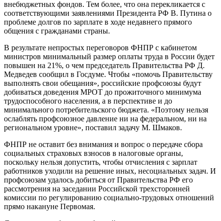
внебюджетных фондов. Тем более, что она перекликается с
соответствующими заявлениями Президента РФ В. Путина о
проблеме долгов по зарплате в ходе недавнего прямого
общения с гражданами страны.
В результате непростых переговоров ФНПР с кабинетом
министров минимальный размер оплаты труда в России будет
повышен на 21%, о чем председатель Правительства РФ Д.
Медведев сообщил в Госдуме. Чтобы «помочь Правительству
выполнять свои обещания», российские профсоюзы будут
добиваться доведения МРОТ до прожиточного минимума
трудоспособного населения, а в перспективе и до
минимального потребительского бюджета. «Поэтому нельзя
ослаблять профсоюзное давление ни на федеральном, ни на
региональном уровне», поставил задачу М. Шмаков.
ФНПР не оставит без внимания и вопрос о передаче сбора
социальных страховых взносов в налоговые органы,
поскольку нельзя допустить, чтобы отчисления с зарплат
работников уходили на решение иных, несоциальных задач. И
профсоюзам удалось добиться от Правительства РФ его
рассмотрения на заседании Российской трехсторонней
комиссии по регулированию социально-трудовых отношений
прямо накануне Первомая.