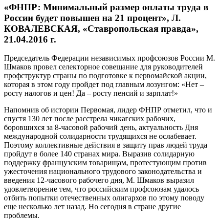
«ФНПР: Минимальный размер оплаты труда в
России будет повышен на 21 процент», Л.
КОВАЛЕВСКАЯ, «Ставропольская правда»,
21.04.2016 г.
Председатель Федерации независимых профсоюзов России М.
Шмаков провел селекторное совещание для руководителей
профструктур страны по подготовке к первомайской акции,
которая в этом году пройдет под главным лозунгом: «Нет –
росту налогов и цен! Да – росту пенсий и зарплат!»
Напомнив об истории Первомая, лидер ФНПР отметил, что и
спустя 130 лет после расстрела чикагских рабочих,
боровшихся за 8-часовой рабочий день, актуальность Дня
международной солидарности трудящихся не ослабевает.
Поэтому коллективные действия в защиту прав людей труда
пройдут в более 140 странах мира. Выразив солидарную
поддержку французским товарищам, протестующим против
ужесточения национального трудового законодательства и
введения 12-часового рабочего дня, М. Шмаков выразил
удовлетворение тем, что российским профсоюзам удалось
отбить попытки отечественных олигархов по этому поводу
еще несколько лет назад. Но сегодня в стране другие
проблемы.