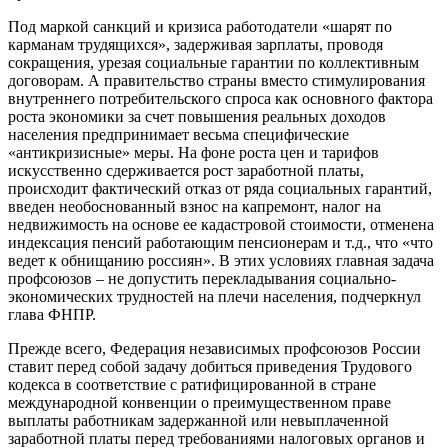
Под маркой санкций и кризиса работодатели «шарят по
карманам трудящихся», задерживая зарплаты, проводя
сокращения, урезая социальные гарантии по коллективным
договорам. А правительство страны вместо стимулирования
внутреннего потребительского спроса как основного фактора
роста экономики за счет повышения реальных доходов
населения предпринимает весьма специфические
«антикризисные» меры. На фоне роста цен и тарифов
искусственно сдерживается рост заработной платы,
происходит фактический отказ от ряда социальных гарантий,
введен необоснованный взнос на капремонт, налог на
недвижимость на основе ее кадастровой стоимости, отменена
индексация пенсий работающим пенсионерам и т.д., что «что
ведет к обнищанию россиян». В этих условиях главная задача
профсоюзов – не допустить перекладывания социально-
экономических трудностей на плечи населения, подчеркнул
глава ФНПР.
Прежде всего, Федерация независимых профсоюзов России
ставит перед собой задачу добиться приведения Трудового
кодекса в соответствие с ратифицированной в стране
международной конвенции о преимущественном праве
выплаты работникам задержанной или невыплаченной
заработной платы перед требованиями налоговых органов и