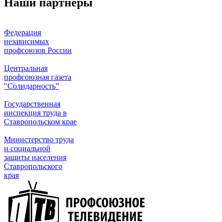
Наши партнеры
Федерация
независимых
профсоюзов России
Центральная
профсоюзная газета
"Солидарность”
Государственная
инспекция труда в
Ставропольском крае
Министерство труда
и социальной
защиты населения
Ставропольского
края