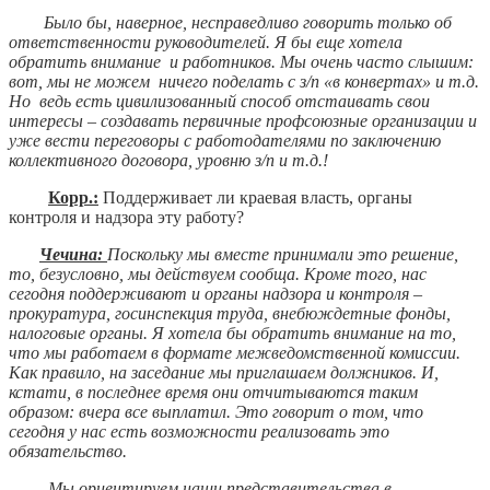
Было бы, наверное, несправедливо говорить только об
ответственности руководителей. Я бы еще хотела
обратить внимание и работников. Мы очень часто слышим:
вот, мы не можем ничего поделать с з/п «в конвертах» и т.д.
Но ведь есть цивилизованный способ отстаивать свои
интересы – создавать первичные профсоюзные организации и
уже вести переговоры с работодателями по заключению
коллективного договора, уровню з/п и т.д.!
Корр.:
Поддерживает ли краевая власть, органы
контроля и надзора эту работу?
Чечина:
Поскольку мы вместе принимали это решение,
то, безусловно, мы действуем сообща. Кроме того, нас
сегодня поддерживают и органы надзора и контроля –
прокуратура, госинспекция труда, внебюждетные фонды,
налоговые органы. Я хотела бы обратить внимание на то,
что мы работаем в формате межведомственной комиссии.
Как правило, на заседание мы приглашаем должников. И,
кстати, в последнее время они отчитываются таким
образом: вчера все выплатил. Это говорит о том, что
сегодня у нас есть возможности реализовать это
обязательство.
Мы ориентируем наши представительства в