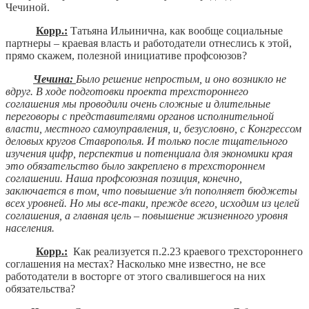
Чечиной.
Корр.:
Татьяна Ильинична, как вообще социальные
партнеры – краевая власть и работодатели отнеслись к этой,
прямо скажем, полезной инициативе профсоюзов?
Чечина:
Было решение непростым, и оно возникло не
вдруг. В ходе подготовки проекта трехстороннего
соглашения мы проводили очень сложные и длительные
переговоры с представителями органов исполнительной
власти, местного самоуправления, и, безусловно, с Конгрессом
деловых кругов Ставрополья. И только после тщательного
изучения цифр, перспектив и потенциала для экономики края
это обязательство было закреплено в трехстороннем
соглашении. Наша профсоюзная позиция, конечно,
заключается в том, что повышение з/п пополняет бюджеты
всех уровней. Но мы все-таки, прежде всего, исходим из целей
соглашения, а главная цель – повышение жизненного уровня
населения.
Корр.:
Как реализуется п.2.23 краевого трехстороннего
соглашения на местах? Насколько мне известно, не все
работодатели в восторге от этого свалившегося на них
обязательства?