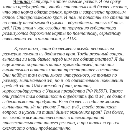
Чечина:
Ситуация в этом смысле разная. Я бы сразу
хотела предупредить, чтобы ставропольский бизнес осознал,
что эта норма обязательная, прямая и закреплена правовым
актом Ставропольского края. И нам не понятны его стенания
по поводу неподъемной суммы – вдумайтесь: только:7 тыс.
руб.! При этом у нас сегодня по поручению губернатора
реализуются дорожные карты по поэтапному, серьезному
повышению з/п, в частности, в АПК.
Кроме того, наши бизнесмены всегда недовольны
размером помощи из бюджета края. Тогда резонный вопрос:
выполнил ли наш бизнес перед ним все обязательства? Я бы
еще хотела обратить наших руководителей, чтоб они
внимательно почитали этот трехстороннее соглашение.
Они найдут там очень много интересного, не только по
размеру минимальной з/п, но и об обязательном повышении
средней з/п на 10% ежегодно (это, кстати,
корреспондируется с Указом президента РФ №597). Также
они увидят там обязанность определить фонд з/п, ее долю в
себестоимости продукции. Если бизнес сегодня не может
выплачивать з/п на уровне 7 тыс. руб., тогда возникает
вопрос: а нужен ли такой бизнес экономике края? Тем более,
мы сегодня все заинтересованы в инвестиционной
привлекательности нашего региона, а при таких «серых»
схемах это очень проблематично.