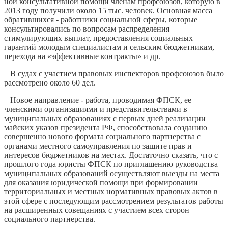
ной консультативной помощи членам профсоюзов, которую в
2013 году полу­чили около 15 тыс. человек. Основная масса
обратившихся - работники со­циальной сферы, которые
консульти­ровались по вопросам распределения
стимулирующих выплат, предоставления социальных
гарантий молодым специ­алистам и сельским бюджетникам,
пере­хода на «эффективные контракты» и др.
В судах с участием правовых инспек­торов профсоюзов было
рассмотрено около 60 дел.
Новое направление - работа, проводи­мая ФПСК, ее
членскими организациями и представительствами в
муниципальных образованиях с первых дней реализации
майских указов президента РФ, способ­ствовала созданию
совершенно нового формата социального партнерства с
органами местного самоуправления по защите прав и
интересов бюджетников на местах. Достаточно сказать, что с
прошлого года юристы ФПСК по при­глашению руководства
муниципальных образований осуществляют выезды на места
для оказания юридической помо­щи при формировании
территориальных и местных нормативных правовых актов в
этой сфере с последующим рассмотре­нием результатов работы
на расширен­ных совещаниях с участием всех сторон
социального партнерства.