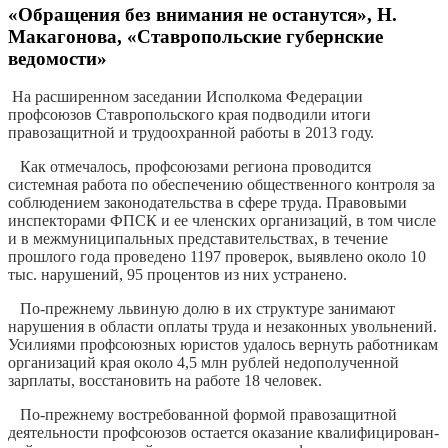
«Обращения без внимания не останутся», Н.
Макагонова, «Ставропольские губернские
ведомости»
На расширенном заседании Исполкома Федерации
профсоюзов Ставропольского края подводили итоги
правозащитной и трудоохранной работы в 2013 году.
Как отмечалось, профсоюзами региона проводится
системная работа по обе­спечению общественного контроля за
соблюдением законодательства в сфере труда. Правовыми
инспекторами ФПСК и ее членских организаций, в том числе
и в межмуниципальных представитель­ствах, в течение
прошлого года про­ведено 1197 проверок, выявлено около 10
тыс. нарушений, 95 процентов из них устранено.
По-прежнему львиную долю в их структуре занимают
нарушения в обла­сти оплаты труда и незаконных уволь­нений.
Усилиями профсоюзных юристов удалось вернуть работникам
организаций края около 4,5 млн рублей недополу­ченной
зарплаты, восстановить на работе 18 человек.
По-прежнему востребованной формой правозащитной
деятельности профсою­зов остается оказание квалифицирован­