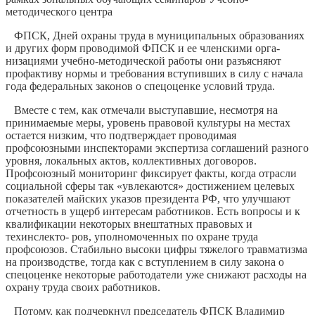
методического центра
ФПСК, Дней охраны труда в муници­пальных образованиях
и других форм проводимой ФПСК и ее членскими орга­
низациями учебно-методической работы они разъясняют
профактиву нормы и требования вступивших в силу с начала
года федеральных законов о спецоценке условий труда.
Вместе с тем, как отмечали выступав­шие, несмотря на
принимаемые меры, уровень правовой культуры на местах
остается низким, что подтверждает про­водимая
профсоюзными инспекторами экспертиза соглашений разного
уровня, локальных актов, коллективных догово­ров.
Профсоюзный мониторинг фикси­рует факты, когда отрасли
социальной сферы так «увлекаются» достижением целевых
показателей майских указов президента РФ, что улучшают
отчетность в ущерб интересам работников. Есть вопросы и к
квалификации некоторых внештатных правовых и
техинслекто- ров, уполномоченных по охране труда
профсоюзов. Стабильно высоки цифры тяжелого травматизма
на производстве, тогда как с вступлением в силу закона о
спецоценке некоторые работодатели уже снижают расходы на
охрану труда своих работников.
Потому, как подчеркнул председатель ФПСК Владимир