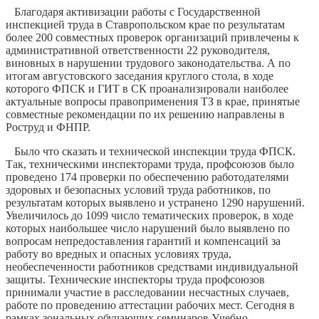
Благодаря активизации работы с Го­сударственной
инспекцией труда в Став­ропольском крае по результатам
более 200 совместных проверок организаций привлечены к
административной ответ­ственности 22 руководителя,
виновных в нарушении трудового законодательства. А по
итогам августовского заседания круглого стола, в ходе
которого ФПСК и ГИТ в СК проанализировали наиболее
актуальные вопросы правоприменения ТЗ в крае, принятые
совместные реко­мендации по их решению направлены в
Роструд и ФНПР.
Было что сказать и технической инспекции труда ФПСК.
Так, техниче­скими инспекторами труда, профсоюзов было
проведено 174 проверки по обе­спечению работодателями
здоровых и безопасных условий труда работников, по
результатам которых выявлено и устранено 1290 нарушений.
Увеличилось до 1099 число тематических проверок, в ходе
которых наибольшее число на­рушений было выявлено по
вопросам непредоставления гарантий и компен­саций за
работу во вредных и опасных условиях труда,
необеспеченности ра­ботников средствами индивидуальной
защиты. Технические инспекторы труда профсоюзов
принимали участие в рас­следовании несчастных случаев,
работе по проведению аттестации рабочих мест. Сегодня в
рамках зональных обучающих семинаров Учебно-