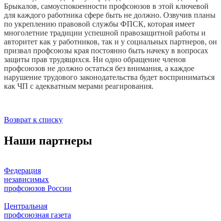
Брыкалов, самоуспо­коенности профсоюзов в этой ключевой
для каждого работника сфере быть не должно. Озвучив планы
по укреплению правовой службы ФПСК, которая имеет
многолетние традиции успешной право­защитной работы и
авторитет как у ра­ботников, так и у социальных партнеров, он
призвал профсоюзы края постоянно быть начеку в вопросах
защиты прав трудящихся. Ни одно обращение членов
профсоюзов не должно остаться без вни­мания, а каждое
нарушение трудового за­конодательства будет восприниматься
как ЧП с адекватным мерами реагирования.
Возврат к списку
Наши партнеры
Федерация
независимых
профсоюзов России
Центральная
профсоюзная газета