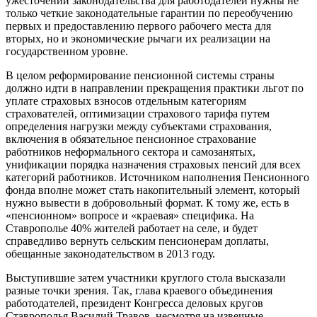
ужесточении законодательства для работодателей нужны не
только четкие законодательные гарантии по переобучению
первых и предоставлению первого рабочего места для
вторых, но и экономические рычаги их реализации на
государственном уровне.
В целом реформирование пенсионной системы страны
должно идти в направлении прекращения практики льгот по
уплате страховых взносов отдельным категориям
страхователей, оптимизации страхового тарифа путем
определения нагрузки между субъектами страхования,
включения в обязательное пенсионное страхование
работников неформального сектора и самозанятых,
унификации порядка назначения страховых пенсий для всех
категорий работников. Источником наполнения Пенсионного
фонда вполне может стать накопительный элемент, который
нужно вывести в добровольный формат. К тому же, есть в
«пенсионном» вопросе и «краевая» специфика. На
Ставрополье 40% жителей работает на селе, и будет
справедливо вернуть сельским пенсионерам доплаты,
обещанные законодательством в 2013 году.
Выступившие затем участники круглого стола высказали
разные точки зрения. Так, глава краевого объединения
работодателей, президент Конгресса деловых кругов
Ставрополья Василий Травов, несмотря на извечные