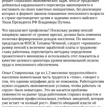
решает социально-экономических задач. ФНПР продолжит
добиваться кардинального пересмотра законопроекта и
настаивать на своих пакетных инициативах, без реализации
которых в формате законов повышение пенсионного возраста
в стране противоречит целям и задачами нового майского
Указа Президента РФ Владимира Путина.
Что предлагают профсоюзы? Поскольку размер пенсий
напрямую зависят от уровня зарплат, должна быть изменена
политика формирования доходов населения. По мнению
председателя ФПСК Татьяны Чечиной, следует «привязать»
размер пенсий к величине заработной платы и трудовому
стажу работника, пересмотреть методику определения
прожиточного минимума и использовать этот показатель в
качестве целевого ориентира уровня минимальной оплаты
труда и пенсионного обеспечения.
Опыт Ставрополья, где из 1,3 миллиона трудоспособного
населения значительная часть трудится в «тени», говорит о
том, что одними штрафами делу не поможешь. Работодателям
нужно создавать экономические условия, чтобы работать «в
серую» было невыгодно. Это же касается проблемы
уязвимости на рынке труда работников старших возрастов и
выпускников профессиональных учебных заведений, которая
уже встает «в полный рост». Вместо обещаний власти об