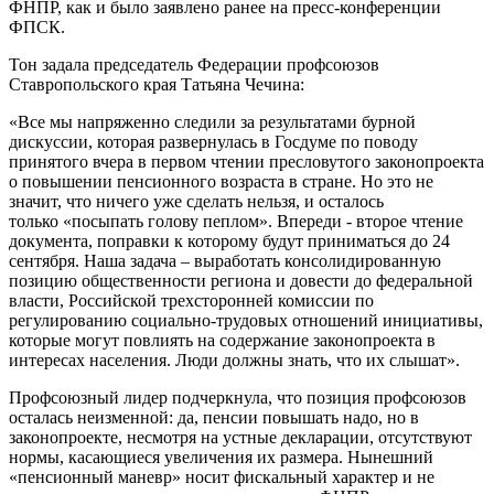
ФНПР, как и было заявлено ранее на пресс-конференции
ФПСК.
Тон задала председатель Федерации профсоюзов
Ставропольского края Татьяна Чечина:
«Все мы напряженно следили за результатами бурной
дискуссии, которая развернулась в Госдуме по поводу
принятого вчера в первом чтении пресловутого законопроекта
о повышении пенсионного возраста в стране. Но это не
значит, что ничего уже сделать нельзя, и осталось
только «посыпать голову пеплом». Впереди - второе чтение
документа, поправки к которому будут приниматься до 24
сентября. Наша задача – выработать консолидированную
позицию общественности региона и довести до федеральной
власти, Российской трехсторонней комиссии по
регулированию социально-трудовых отношений инициативы,
которые могут повлиять на содержание законопроекта в
интересах населения. Люди должны знать, что их слышат».
Профсоюзный лидер подчеркнула, что позиция профсоюзов
осталась неизменной: да, пенсии повышать надо, но в
законопроекте, несмотря на устные декларации, отсутствуют
нормы, касающиеся увеличения их размера. Нынешний
«пенсионный маневр» носит фискальный характер и не