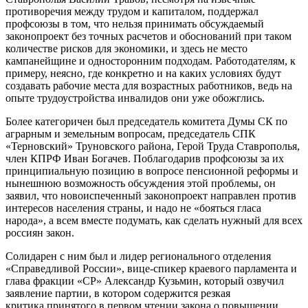
противоречия между трудом и капиталом, поддержал
профсоюзы в том, что нельзя принимать обсуждаемый
законопроект без точных расчетов и обоснований при таком
количестве рисков для экономики, и здесь не место
кампанейщине и односторонним подходам. Работодателям, к
примеру, неясно, где конкретно и на каких условиях будут
создавать рабочие места для возрастных работников, ведь на
опыте трудоустройства инвалидов они уже обожглись.
Более категоричен был председатель комитета Думы СК по
аграрным и земельным вопросам, председатель СПК
«Терновский» Труновского района, Герой Труда Ставрополья,
член КПРФ Иван Богачев. Поблагодарив профсоюзы за их
принципиальную позицию в вопросе пенсионной реформы и
нынешнюю возможность обсуждения этой проблемы, он
заявил, что новоиспеченный законопроект направлен против
интересов населения страны, и надо не «бояться гласа
народа», а всем вместе подумать, как сделать нужный для всех
россиян закон.
Солидарен с ним был и лидер регионального отделения
«Справедливой России», вице-спикер краевого парламента и
глава фракции «СР» Александр Кузьмин, который озвучил
заявление партии, в котором содержится резкая
критика принятого в первом чтении закона о повышении