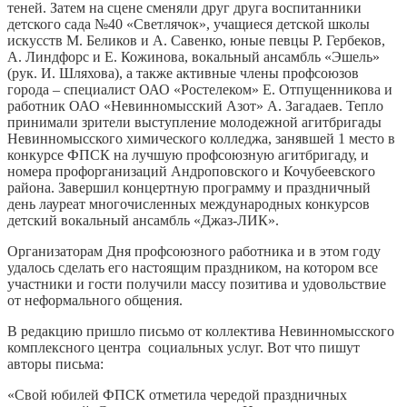
теней. Затем на сцене сменяли друг друга воспитанники
детского сада №40 «Светлячок», учащиеся детской школы
искусств М. Беликов и А. Савенко, юные певцы Р. Гербеков,
А. Линдфорс и Е. Кожинова, вокальный ансамбль «Эшель»
(рук. И. Шляхова), а также активные члены профсоюзов
города – специалист ОАО «Ростелеком» Е. Отпущенникова и
работник ОАО «Невинномысский Азот» А. Загадаев. Тепло
принимали зрители выступление молодежной агитбригады
Невинномысского химического колледжа, занявшей 1 место в
конкурсе ФПСК на лучшую профсоюзную агитбригаду, и
номера профорганизаций Андроповского и Кочубеевского
района. Завершил концертную программу и праздничный
день лауреат многочисленных международных конкурсов
детский вокальный ансамбль «Джаз-ЛИК».
Организаторам Дня профсоюзного работника и в этом году
удалось сделать его настоящим праздником, на котором все
участники и гости получили массу позитива и удовольствие
от неформального общения.
В редакцию пришло письмо от коллектива Невинномысского
комплексного центра социальных услуг. Вот что пишут
авторы письма:
«Свой юбилей ФПСК отметила чередой праздничных