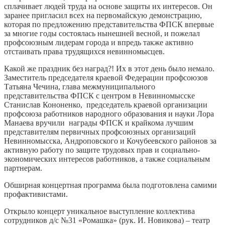
сплачивает людей труда на основе защиты их интересов. Он
заранее пригласил всех на первомайскую демонстрацию,
которая по предложению представительства ФПСК впервые
за многие годы состоялась нынешней весной, и пожелал
профсоюзным лидерам города и впредь также активно
отстаивать права трудящихся невинномысцев.
Какой же праздник без наград?! Их в этот день было немало.
Заместитель председателя краевой Федерации профсоюзов
Татьяна Чечина, глава межмуниципального
представительства ФПСК с центром в Невинномысске
Станислав Кононенко, председатель краевой организации
профсоюза работников народного образования и науки Лора
Манаева вручили награды ФПСК и крайкома лучшим
представителям первичных профсоюзных организаций
Невинномысска, Андроповского и Кочубеевского районов за
активную работу по защите трудовых прав и социально-
экономических интересов работников, а также социальным
партнерам.
Обширная концертная прог­рам­ма была подготовлена самими
профактивистами.
Открыло концерт уникальное выступление коллектива
сотрудников д/с №31 «Ромашка» (рук. И. Новикова) – театр