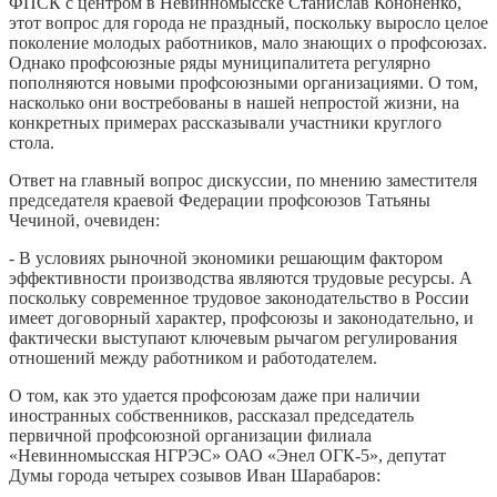
ФПСК с центром в Невинномысске Станислав Кононенко,
этот вопрос для города не праздный, поскольку выросло целое
поколение молодых работников, мало знающих о профсоюзах.
Однако профсоюзные ряды муниципалитета регулярно
пополняются новыми профсоюзными организациями. О том,
насколько они востребованы в нашей непростой жизни, на
конкретных примерах рассказывали участники круглого
стола.
Ответ на главный вопрос дискуссии, по мнению заместителя
председателя краевой Федерации профсоюзов Татьяны
Чечиной, очевиден:
- В условиях рыночной экономики решающим фактором
эффективности производства являются трудовые ресурсы. А
поскольку современное трудовое законодательство в России
имеет договорный характер, профсоюзы и законодательно, и
фактически выступают ключевым рычагом регулирования
отношений между работником и работодателем.
О том, как это удается профсоюзам даже при наличии
иностранных собственников, рассказал председатель
первичной профсоюзной организации филиала
«Невинномысская НГРЭС» ОАО «Энел ОГК-5», депутат
Думы города четырех созывов Иван Шарабаров: