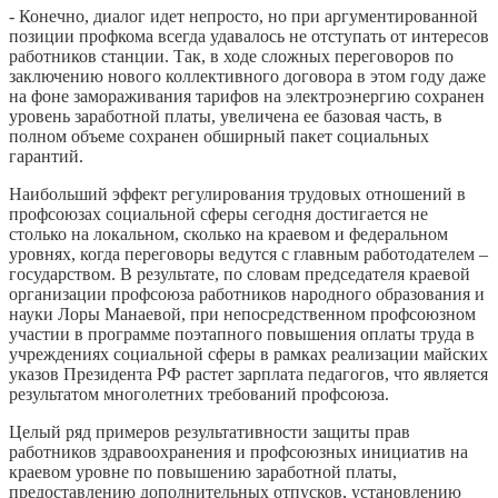
- Конечно, диалог идет непросто, но при аргументированной
позиции профкома всегда удавалось не отступать от интересов
работников станции. Так, в ходе сложных переговоров по
заключению нового коллективного договора в этом году даже
на фоне замораживания тарифов на электроэнергию сохранен
уровень заработной платы, увеличена ее базовая часть, в
полном объеме сохранен обширный пакет социальных
гарантий.
Наибольший эффект регулирования трудовых отношений в
профсоюзах социальной сферы сегодня достигается не
столько на локальном, сколько на краевом и федеральном
уровнях, когда переговоры ведутся с главным работодателем –
государством. В результате, по словам председателя краевой
организации профсоюза работников народного образования и
науки Лоры Манаевой, при непосредственном профсоюзном
участии в программе поэтапного повышения оплаты труда в
учреждениях социальной сферы в рамках реализации майских
указов Президента РФ растет зарплата педагогов, что является
результатом многолетних требований профсоюза.
Целый ряд примеров результативности защиты прав
работников здравоохранения и профсоюзных инициатив на
краевом уровне по повышению заработной платы,
предоставлению дополнительных отпусков, установлению