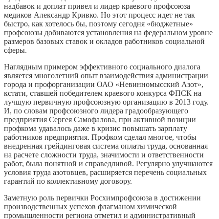
надбавок и доплат привел и лидер краевого профсоюза
медиков Александр Кривко. Но этот процесс идет не так
быстро, как хотелось бы, поэтому сегодня «бюджетные»
профсоюзы добиваются установления на федеральном уровне
размеров базовых ставок и окладов работников социальной
сферы.
Наглядным примером эффективного социального диалога
является многолетний опыт взаимодействия администрации
города и профорганизации ОАО «Невинномысский Азот»,
кстати, ставшей победителем краевого конкурса ФПСК на
лучшую первичную профсоюзную организацию в 2013 году.
И, по словам профсоюзного лидера градообразующего
предприятия Сергея Самофалова, при активной позиции
профкома удавалось даже в кризис повышать зарплату
работников предприятия. Профком сделал многое, чтобы
внедренная грейдинговая система оплаты труда, основанная
на расчете сложности труда, значимости и ответственности
работ, была понятной и справедливой. Регулярно улучшаются
условия труда азотовцев, расширяется перечень социальных
гарантий по коллективному договору.
Заметную роль первички Росхимпрофсоюза в достижении
производственных успехов флагманом химической
промышленности региона отметил и административный