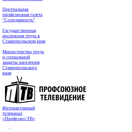
Центральная
профсоюзная газета
"Солидарность”
Государственная
инспекция труда в
Ставропольском крае
Министерство труда
и социальной
защиты населения
Ставропольского
края
Интерактивный
телеканал
«Профсоюз ТВ»