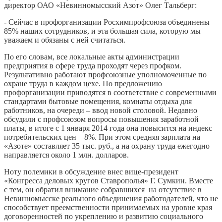
директор ОАО «Невинномысский Азот» Олег Тальберг:
- Сейчас в профорганизации Росхимпрофсоюза объединены
85% наших сотрудников, и эта большая сила, которую мы
уважаем и обязаны с ней считаться.
По его словам, все локальные акты администрации
предприятия в сфере труда проходят через профком.
Результативно работают профсоюзные уполномоченные по
охране труда в каждом цехе. По предложению
профорганизации приводятся в соответствие с современными
стандартами бытовые помещения, комнаты отдыха для
работников, на очереди – ввод новой столовой. Недавно
обсудили с профсоюзом вопросы повышения заработной
платы, в итоге с 1 января 2014 года она повысится на индекс
потребительских цен – 8%. При этом средняя зарплата на
«Азоте» составляет 35 тыс. руб., а на охрану труда ежегодно
направляется около 1 млн. долларов.
Ноту полемики в обсуждение внес вице-президент
«Конгресса деловых кругов Ставрополья» Г. Сумкин. Вместе
с тем, он обратил внимание собравшихся на отсутствие в
Невинномысске реального объединения работодателей, что не
способствует преемственности принимаемых на уровне края
договоренностей по укреплению и развитию социального