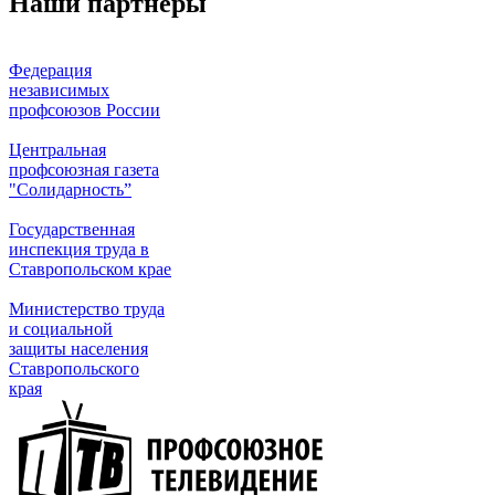
Наши партнеры
Федерация
независимых
профсоюзов России
Центральная
профсоюзная газета
"Солидарность”
Государственная
инспекция труда в
Ставропольском крае
Министерство труда
и социальной
защиты населения
Ставропольского
края