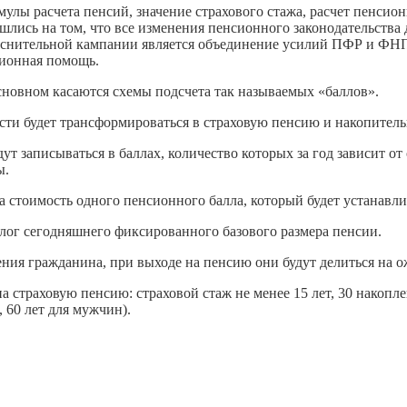
улы расчета пенсий, значение страхового стажа, расчет пенси
ошлись на том, что все изменения пенсионного законодательст
ъяснительной кампании является объединение усилий ПФР и ФНП
ционная помощь.
сновном касаются схемы подсчета так называемых «баллов».
ости будет трансформироваться в страховую пенсию и накопител
т записываться в баллах, количество которых за год зависит от
ы.
 стоимость одного пенсионного балла, который будет устанавл
алог сегодняшнего фиксированного базового размера пенсии.
ния гражданина, при выходе на пенсию они будут делиться на 
на страховую пенсию: страховой стаж не менее 15 лет, 30 накоп
 60 лет для мужчин).