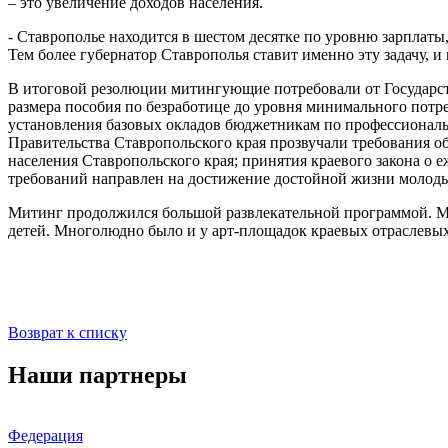
– это увеличение доходов населения.
- Ставрополье находится в шестом десятке по уровню зарплаты
Тем более губернатор Ставрополья ставит именно эту задачу, и
В итоговой резолюции митингующие потребовали от Государс
размера пособия по безработице до уровня минимального потр
установления базовых окладов бюджетникам по профессиональ
Правительства Ставропольского края прозвучали требования 
населения Ставропольского края; принятия краевого закона о
требований направлен на достижение достойной жизни молоды
Митинг продолжился большой развлекательной программой. Мае
детей. Многолюдно было и у арт-площадок краевых отраслевы
Возврат к списку
Наши партнеры
Федерация