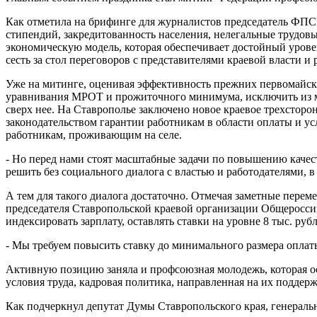
Как отметила на брифинге для журналистов председатель ФПС
стипендий, закредитованность населения, нелегальные трудо
экономическую модель, которая обеспечивает достойный уровен
сесть за стол переговоров с представителями краевой власти
Уже на митинге, оценивая эффективность прежних первомайски
уравнивания МРОТ и прожиточного минимума, исключить из ми
сверх нее. На Ставрополье заключено новое краевое трехстор
законодательством гарантии работникам в области оплаты и 
работникам, проживающим на селе.
- Но перед нами стоят масштабные задачи по повышению каче
решить без социального диалога с властью и работодателями, в
А тем для такого диалога достаточно. Отмечая заметные перем
председателя Ставропольской краевой организации Общероссий
индексировать зарплату, оставлять ставки на уровне 8 тыс. ру
- Мы требуем повысить ставку до минимального размера оплаты
Активную позицию заняла и профсоюзная молодежь, которая о
условия труда, кадровая политика, направленная на их подде
Как подчеркнул депутат Думы Ставропольского края, генерал