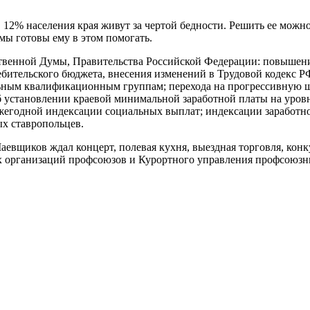
, 12% населения края живут за чертой бедности. Решить ее мож
 мы готовы ему в этом помогать.
твенной Думы, Правительства Российской Федерации: повышени
ебительского бюджета, внесения изменений в Трудовой кодекс 
ным квалификационным группам; перехода на прогрессивную шка
об установлении краевой минимальной заработной платы на ур
 ежегодной индексации социальных выплат; индексации заработ
х ставропольцев.
вщиков ждал концерт, полевая кухня, выездная торговля, конк
х организаций профсоюзов и Курортного управления профсоюзн