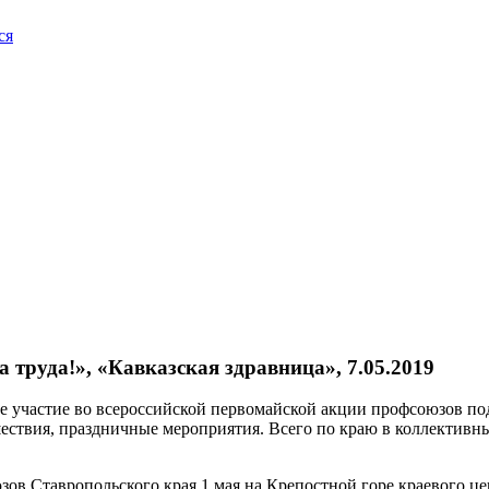
ся
 труда!», «Кавказская здравница», 7.05.2019
 участие во всероссийской первомайской акции профсоюзов под
шествия, праздничные мероприятия. Всего по краю в коллективн
 Ставропольского края 1 мая на Крепостной горе краевого цент