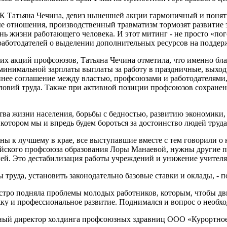
К Татьяна Чечина, девиз нынешней акции гармоничный и понятн
вые отношения, производственный травматизм тормозят развити
ь жизни работающего человека. И этот митинг - не просто «пого
 и работодателей о выделении дополнительных ресурсов на подд
х акций профсоюзов, Татьяна Чечина отметила, что именно бла
нимальной зарплаты выплаты за работу в праздничные, выходн
оннее соглашение между властью, профсоюзами и работодателям
условий труда. Также при активной позиции профсоюзов сохран
ства жизни населения, борьбы с бедностью, развитию экономик
 котором мы и впредь будем бороться за достоинство людей труд
ены к лучшему в крае, все выступавшие вместе с тем говорили о
ского профсоюза образования Лоры Манаевой, нужны другие под
блей. Это дестабилизация работы учреждений и унижение учителя
 труда, установить законодательно базовые ставки и оклады, - 
стро подняла проблемы молодых работников, которым, чтобы д
ржку и профессиональное развитие. Поднимался и вопрос о необ
ьный директор холдинга профсоюзных здравниц ООО «Курортное