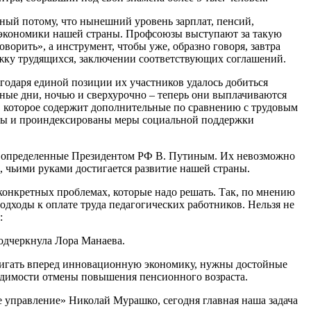
ый потому, что нынешний уровень зарплат, пенсий,
е экономики нашей страны. Профсоюзы выступают за такую
ворить», а инструмент, чтобы уже, образно говоря, завтра
ержку трудящихся, заключении соответствующих соглашений.
годаря единой позиции их участников удалось добиться
ые дни, ночью и сверхурочно – теперь они выплачиваются
и, которое содержит дополнительные по сравнению с трудовым
ены и проиндексированы меры социальной поддержки
и, определенные Президентом РФ В. Путиным. Их невозможно
а, чьими руками достигается развитие нашей страны.
 конкретных проблемах, которые надо решать. Так, по мнению
ходы к оплате труда педагогических работников. Нельзя не
:
подчеркнула Лора Манаева.
вигать вперед инновационную экономику, нужны достойные
ходимости отмены повышения пенсионного возраста.
 управление» Николай Мурашко, сегодня главная наша задача