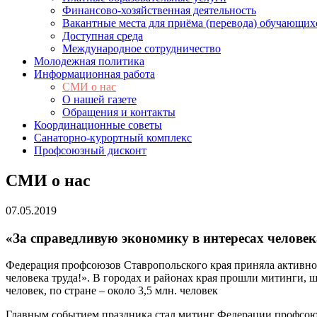
Финансово-хозяйственная деятельность
Вакантные места для приёма (перевода) обучающих
Доступная среда
Международное сотрудничество
Молодежная политика
Информационная работа
СМИ о нас
О нашей газете
Обращения и контакты
Координационные советы
Санаторно-курортный комплекс
Профсоюзный дисконт
СМИ о нас
07.05.2019
«За справедливую экономику в интересах человека
Федерация профсоюзов Ставропольского края приняла активное
человека труда!». В городах и районах края прошли митинги, 
человек, по стране – около 3,5 млн. человек
Главным событием праздника стал митинг Федерации профсоюзов