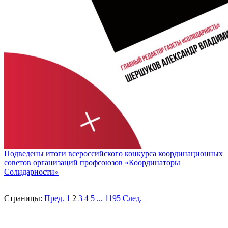
Подведены итоги всероссийского конкурса координационных
советов организаций профсоюзов «Координаторы
Солидарности»
Страницы:
Пред.
1
2
3
4
5
...
1195
След.