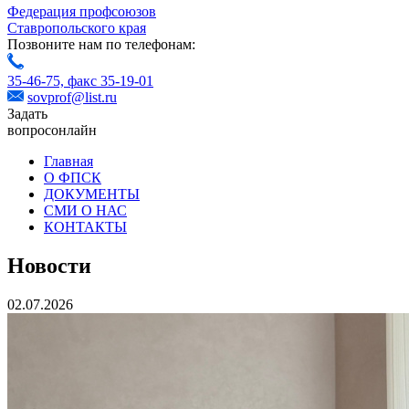
Федерация профсоюзов
Ставропольского края
Позвоните нам по телефонам:
35-46-75,
факс 35-19-01
sovprof@list.ru
Задать
вопрос
онлайн
Главная
О ФПСК
ДОКУМЕНТЫ
СМИ О НАС
КОНТАКТЫ
Новости
02.07.2026