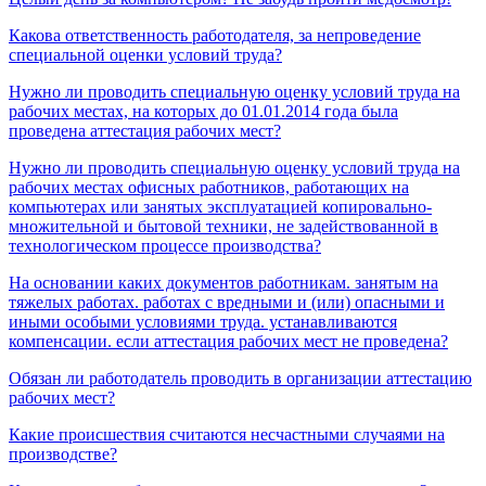
Какова ответственность работодателя, за непроведение
специальной оценки условий труда?
Нужно ли проводить специальную оценку условий труда на
рабочих местах, на которых до 01.01.2014 года была
проведена аттестация рабочих мест?
Нужно ли проводить специальную оценку условий труда на
рабочих местах офисных работников, работающих на
компьютерах или занятых эксплуатацией копировально-
множительной и бытовой техники, не задействованной в
технологическом процессе производства?
На основании каких документов работникам. занятым на
тяжелых работах. работах с вредными и (или) опасными и
иными особыми условиями труда. устанавливаются
компенсации. если аттестация рабочих мест не проведена?
Обязан ли работодатель проводить в организации аттестацию
рабочих мест?
Какие происшествия считаются несчастными случаями на
производстве?