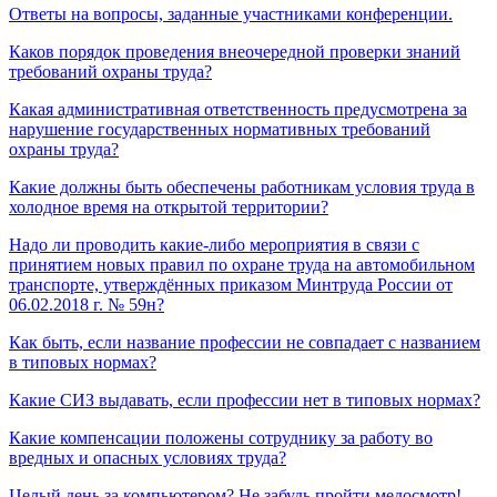
Ответы на вопросы, заданные участниками конференции.
Каков порядок проведения внеочередной проверки знаний
требований охраны труда?
Какая административная ответственность предусмотрена за
нарушение государственных нормативных требований
охраны труда?
Какие должны быть обеспечены работникам условия труда в
холодное время на открытой территории?
Надо ли проводить какие-либо мероприятия в связи с
принятием новых правил по охране труда на автомобильном
транспорте, утверждённых приказом Минтруда России от
06.02.2018 г. № 59н?
Как быть, если название профессии не совпадает с названием
в типовых нормах?
Какие СИЗ выдавать, если профессии нет в типовых нормах?
Какие компенсации положены сотруднику за работу во
вредных и опасных условиях труда?
Целый день за компьютером? Не забудь пройти медосмотр!