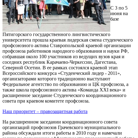
С 3 по 5
июня на
базе
Пятигорского государственного лингвистического
университета прошла краевая лидерская смена студенческого
профсоюзного актива Ставропольской краевой организации
профсоюза работников народного образования и науки РФ,
собравшая около 100 участников из ведущих вузов края и
соседних республик Карачаево-Черкессии, Дагестана,
Северной Осетии. В ее рамках состоялся краевой этап
Всероссийского конкурса «Студенческий лидер - 2011»,
организаторами которого традиционно выступают
Федеральное агентство по образованию и ЦК профсоюза, а
также школа профсоюзного актива «Команда XXI века» и
расширенное заседание Студенческого координационного
совета при краевом комитете профсоюза.
Наш приоритет – правозащитная работа
На расширенном заседании координационного совета
организаций профсоюзов Грачевского муниципального
района обсуждали итоги работы в 2010 году и намечали