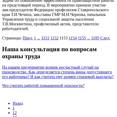
задачи по повышению эффективности правозащитной работы
на предстоящий период. В мероприятии приняли участие
зам.председателя Федерации профсоюзов Ставропольского
края Т.И.Чечина, зам.главы ГМР М.Н.Чернова, начальник
Управления труда и социальной защиты населения
Т.В.Москвитина, профсоюзный актив, представители
работодателей.
Страницы:
Пред.
1
...
1151
1152
1153
1154
1155
...
1195
След.
Наша консультация по вопросам
охраны труда
На нашем предприятии возник несчастный случай на
производстве. Как определяется степень вины допустившего
его работника? И как считать ему размер страховой выплаты?
Что считать работой повышенной опасности?
Назад
1
12