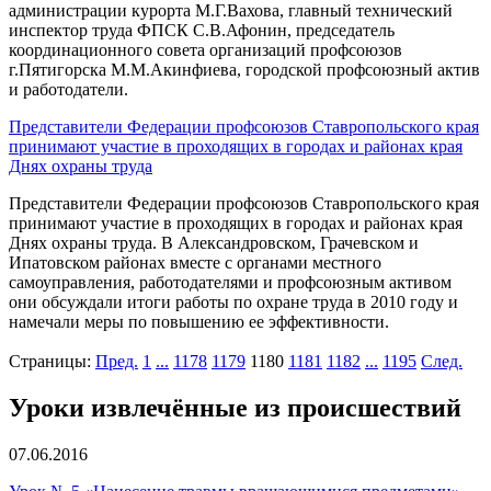
администрации курорта М.Г.Вахова, главный технический
инспектор труда ФПСК С.В.Афонин, председатель
координационного совета организаций профсоюзов
г.Пятигорска М.М.Акинфиева, городской профсоюзный актив
и работодатели.
Представители Федерации профсоюзов Ставропольского края
принимают участие в проходящих в городах и районах края
Днях охраны труда
Представители Федерации профсоюзов Ставропольского края
принимают участие в проходящих в городах и районах края
Днях охраны труда. В Александровском, Грачевском и
Ипатовском районах вместе с органами местного
самоуправления, работодателями и профсоюзным активом
они обсуждали итоги работы по охране труда в 2010 году и
намечали меры по повышению ее эффективности.
Страницы:
Пред.
1
...
1178
1179
1180
1181
1182
...
1195
След.
Уроки извлечённые из происшествий
07.06.2016