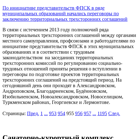
По инициативе представительств ФПСК в ряде
муниципальных образований начались переговоры по
заключению территориальных трехсторонних соглашений
В связи с истечением 2013 году полномочий ряда
территориальных трехсторонних соглашений между органами
местного самоуправления, профсоюзами и работодателями по
инициативе представительств ФПСК в этих муниципальных
образованиях и в соответствии с трудовым
законодательством на заседаниях территориальных
трехсторонних комиссий по регулированию социально-
трудовых отношений приняты решения о вступлении в
переговоры по подготовке проектов территориальных
трехсторонних соглашений на предстоящий период. На
сегодняшний день они проходят в Александровском,
Андроповском, Благодарненском, Будённовском,
Изобильненском, Новоалександровском, Новоселицком,
Туркменском районах, Георгиевске и Лермонтове.
Страницы:
Пред.
1
...
953
954
955
956
957
...
1195
След.
Санаторно-курортный комплекс