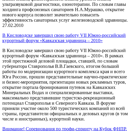
ультразвуковой диагностики, озонотерапии. По словам главы
холдинга профсоюзных санаториев Н.А.Мурашко, открытие
нового корпуса позволит значительно повысить
эффективность санаторных услуг железноводской здравницы.
27.02.2010
В Кисловодске завершил свою работу VII Южно-российский
курортный форум «Кавказская здравница – 2010»
В Кисловодске завершил свою работу VII Южно-российский
курортный форум «Кавказская здравница – 2010». В рамках
этой престижной деловой площадки, ставшей, по словам
губернатора Ставрополья В.В.Гаевского, итогом большой
работы по модернизации курортного комплекса края и всего
Юга России, прошли представительные научно-практические
и бизнес-мероприятия, презентации новых рекламных туров,
открытие портала бронирования путевок на Кавказских
Минеральных Водах и специализированные выставки,
максимально представившие туристско-рекреационный
потенциал Ставрополья и Северного Кавказа. В форуме
приняли участие около 500 туристических компаний из всей
страны, представители официальных и деловых кругов (в том
числе и иностранных), курортной науки.
Внимание! Соревнования по трофи-спринту на Кубок ФНПР.