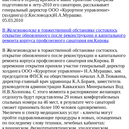
подготовили к лету-2010 его санатории, рассказывает
генеральный директор ООО «Курортное управление»
(холдинга) (г.Кисловодск)Н.А.Мурашко.
05.03.2010
В Железноводске в торжественной обстановке состоялось
открытие обновленного после реконструкции и капитального
ремонта корпуса профсоюзного санатория им.Кирова
В Железноводске в торжественной обстановке состоялось
открытие обновленного после реконструкции и капитального
ремонта корпуса профсоюзного санатория им.Кирова. В
церемонии открытия приняли участие генеральный директор
холдинга ООО «Курортное управление» Н.А.Мурашко, зам.
председателя ФПСК на общественных началах А.В.Тювакина,
директор-главный врач здравницы К.А.Бораев, заместитель
руководителя администрации Кавказских Минеральных Вод
Н.В.Холопова. С этого момента в распоряжение желающих
отдохнуть будут представлены 29 новых комфортабельных
спальных номера на 46 мест, в результате чего санаторий
сможет принимать более 100 человек одновременно.
Увеличен и спектр медицинских услуг - клиенты могут
пройти оздоравливающие процедуры в новых, оснащенных
по последнему слову техники, лечебных кабинетах:
клиническом, физиотерапевтическом, урологическом,