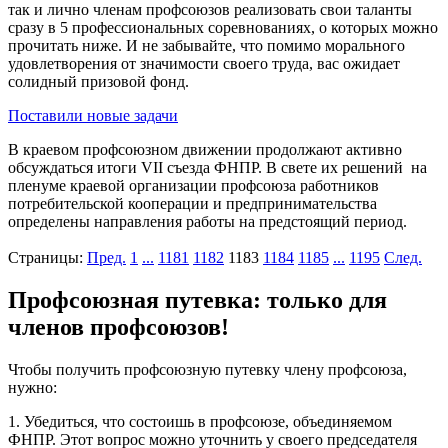
так и лично членам профсоюзов реализовать свои таланты
сразу в 5 профессиональных соревнованиях, о которых можно
прочитать ниже. И не забывайте, что помимо морального
удовлетворения от значимости своего труда, вас ожидает
солидный призовой фонд.
Поставили новые задачи
В краевом профсоюзном движении продолжают активно
обсуждаться итоги VII съезда ФНПР. В свете их решений на
пленуме краевой организации профсоюза работников
потребительской кооперации и предпринимательства
определены направления работы на предстоящий период.
Страницы:
Пред.
1
...
1181
1182
1183
1184
1185
...
1195
След.
Профсоюзная путевка: только для
членов профсоюзов!
Чтобы получить профсоюзную путевку члену профсоюза,
нужно:
1.​ Убедиться, что состоишь в профсоюзе, объединяемом
ФНПР. Этот вопрос можно уточнить у своего председателя