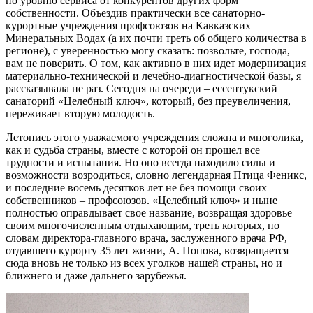
по уровню сервиса от конкурентов других форм
собственности. Объездив практически все санаторно-
курортные учреждения профсоюзов на Кавказских
Минеральных Водах (а их почти треть об общего количества в
регионе), с уверенностью могу сказать: позвольте, господа,
вам не поверить. О том, как активно в них идет модернизация
материально-технической и лечебно-диагностической базы, я
рассказывала не раз. Сегодня на очереди – ессентукский
санаторий «Целебный ключ», который, без преувеличения,
переживает вторую молодость.
Летопись этого уважаемого учреждения сложна и многолика,
как и судьба страны, вместе с которой он прошел все
трудности и испытания. Но оно всегда находило силы и
возможности возродиться, словно легендарная Птица Феникс,
и последние восемь десятков лет не без помощи своих
собственников – профсоюзов. «Целебный ключ» и ныне
полностью оправдывает свое название, возвращая здоровье
своим многочисленным отдыхающим, треть которых, по
словам директора-главного врача, заслуженного врача РФ,
отдавшего курорту 35 лет жизни, А. Попова, возвращается
сюда вновь не только из всех уголков нашей страны, но и
ближнего и даже дальнего зарубежья.