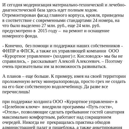
И сегодня модернизация материально-технической и лечебно-
диагностической база здесь идет полным ходом.
Отремонтирован фасад главного корпуса, кровля, приведены
в соответствие с современными стандартами 24 номера, на
что было выделено 27 млн. руб., еще 24 млн. руб.
предусмотрено в 2015 году – на ремонт и оснащение
номерного фонда.
- Конечно, без помощи и поддержки наших собственников -
ФНПР и ФПСК, а также их управляющей компании ООО
«Курортное управление» (холдинг) г. Кисловодск» мы бы не
справились, - рассказывает Алексей Алексеевич. – Поэтому
очень признательны им за возможность развиваться.
А планов – еще больше. К примеру, имея на своей территории
проложенную ветку минералопровода, просто грех не создать
на его базе собственную водолечебницу. Да разве все
перечислишь!
при поддержке холдинга ООО «Курортное управление» в
«Целебном ключе» внедрили программы «Путь гостя»,
«Отель», позволяющие сделать пребывание гостей санатория
максимально комфортным, работают над сокращением
очередей. Никогда не прекращалась практика обходов
администрацией палат и пищеблока, а также анкетирования