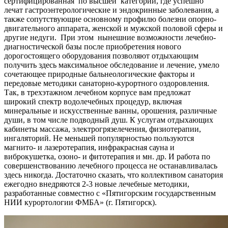
сертифицированная по высшей категории, где успешно
лечат гастроэнтерологические и эндокринные заболевания, а
также сопутствующие основному профилю болезни опорно-
двигательного аппарата, женской и мужской половой сферы и
другие недуги. При этом нынешние возможности лечебно-
диагностической базы после приобретения нового
дорогостоящего оборудования позволяют отдыхающим
получить здесь максимальное обследование и лечение, умело
сочетающее природные бальнеологические факторы и
передовые методики санаторно-курортного оздоровления.
Так, в трехэтажном лечебном корпусе вам предложат
широкий спектр водолечебных процедур, включая
минеральные и искусственные ванны, орошения, различные
души, в том числе подводный душ. К услугам отдыхающих
кабинеты массажа, электрогрязелечения, физиотерапии,
ингаляторий. Не меньшей популярностью пользуются
магнито- и лазеротерапия, инфракрасная сауна и
виброкушетка, озоно- и фитотерапия и мн. др. И работа по
совершенствованию лечебного процесса не останавливалась
здесь никогда. Достаточно сказать, что коллективом санатория
ежегодно внедряются 2-3 новые лечебные методики,
разработанные совместно с «Пятигорским государственным
НИИ курортологии ФМБА» (г. Пятигорск).