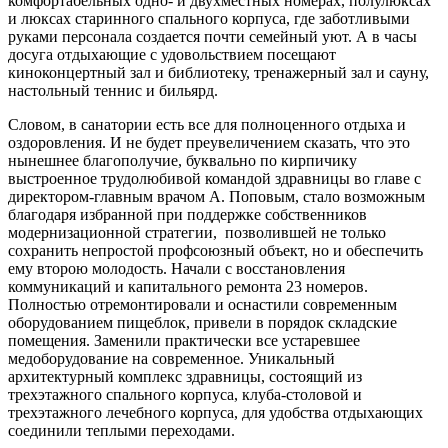
комфортабельных одно- и двухместных номерах, полулюксах
и люксах старинного спального корпуса, где заботливыми
руками персонала создается почти семейный уют. А в часы
досуга отдыхающие с удовольствием посещают
киноконцертный зал и библиотеку, тренажерный зал и сауну,
настольный теннис и бильярд.
Словом, в санатории есть все для полноценного отдыха и
оздоровления. И не будет преувеличением сказать, что это
нынешнее благополучие, буквально по кирпичику
выстроенное трудолюбивой командой здравницы во главе с
директором-главным врачом А. Поповым, стало возможным
благодаря избранной при поддержке собственников
модернизационной стратегии, позволившей не только
сохранить непростой профсоюзный объект, но и обеспечить
ему второю молодость. Начали с восстановления
коммуникаций и капитального ремонта 23 номеров.
Полностью отремонтировали и оснастили современным
оборудованием пищеблок, привели в порядок складские
помещения. Заменили практически все устаревшее
медоборудование на современное. Уникальный
архитектурный комплекс здравницы, состоящий из
трехэтажного спального корпуса, клуба-столовой и
трехэтажного лечебного корпуса, для удобства отдыхающих
соединили теплыми переходами.