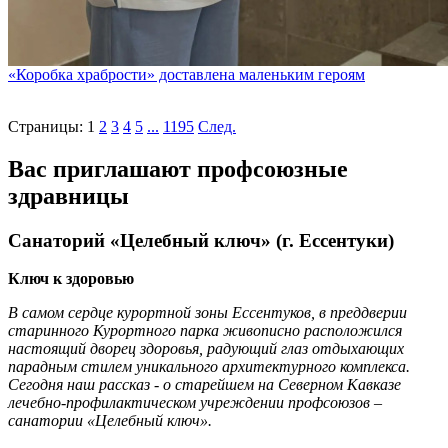
«Коробка храбрости» доставлена маленьким героям
Страницы:
1
2
3
4
5
...
1195
След.
Вас приглашают профсоюзные
здравницы
Санаторий «Целебный ключ» (г. Ессентуки)
Ключ к здоровью
В самом сердце курортной зоны Ессентуков, в преддверии
старинного Курортного парка живописно расположился
настоящий дворец здоровья, радующий глаз отдыхающих
парадным стилем уникального архитектурного комплекса.
Сегодня наш рассказ - о старейшем на Северном Кавказе
лечебно-профилактическом учреждении профсоюзов –
санатории «Целебный ключ».