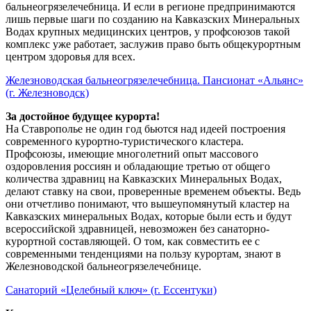
бальнеогрязелечебница. И если в регионе предпринимаются
лишь первые шаги по созданию на Кавказских Минеральных
Водах крупных медицинских центров, у профсоюзов такой
комплекс уже работает, заслужив право быть общекурортным
центром здоровья для всех.
Железноводская бальнеогрязелечебница. Пансионат «Альянс»
(г. Железноводск)
За достойное будущее курорта!
На Ставрополье не один год бьются над идеей построения
современного курортно-туристического кластера.
Профсоюзы, имеющие многолетний опыт массового
оздоровления россиян и обладающие третью от общего
количества здравниц на Кавказских Минеральных Водах,
делают ставку на свои, проверенные временем объекты. Ведь
они отчетливо понимают, что вышеупомянутый кластер на
Кавказских минеральных Водах, которые были есть и будут
всероссийской здравницей, невозможен без санаторно-
курортной составляющей. О том, как совместить ее с
современными тенденциями на пользу курортам, знают в
Железноводской бальнеогрязелечебнице.
Санаторий «Целебный ключ» (г. Ессентуки)