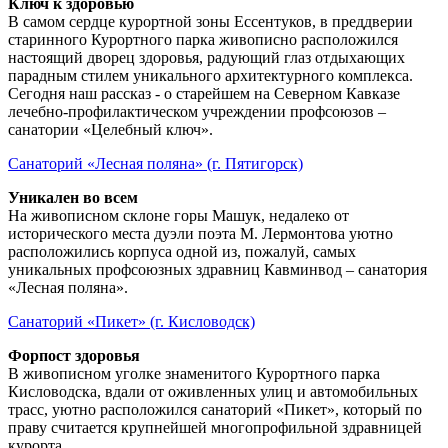
Ключ к здоровью
В самом сердце курортной зоны Ессентуков, в преддверии
старинного Курортного парка живописно расположился
настоящий дворец здоровья, радующий глаз отдыхающих
парадным стилем уникального архитектурного комплекса.
Сегодня наш рассказ - о старейшем на Северном Кавказе
лечебно-профилактическом учреждении профсоюзов –
санатории «Целебный ключ».
Санаторий «Лесная поляна» (г. Пятигорск)
Уникален во всем
На живописном склоне горы Машук, недалеко от
исторического места дуэли поэта М. Лермонтова уютно
расположились корпуса одной из, пожалуй, самых
уникальных профсоюзных здравниц Кавминвод – санатория
«Лесная поляна».
Санаторий «Пикет» (г. Кисловодск)
Форпост здоровья
В живописном уголке знаменитого Курортного парка
Кисловодска, вдали от оживленных улиц и автомобильных
трасс, уютно расположился санаторий «Пикет», который по
праву считается крупнейшей многопрофильной здравницей
курорта.