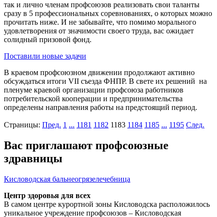
так и лично членам профсоюзов реализовать свои таланты
сразу в 5 профессиональных соревнованиях, о которых можно
прочитать ниже. И не забывайте, что помимо морального
удовлетворения от значимости своего труда, вас ожидает
солидный призовой фонд.
Поставили новые задачи
В краевом профсоюзном движении продолжают активно
обсуждаться итоги VII съезда ФНПР. В свете их решений на
пленуме краевой организации профсоюза работников
потребительской кооперации и предпринимательства
определены направления работы на предстоящий период.
Страницы:
Пред.
1
...
1181
1182
1183
1184
1185
...
1195
След.
Вас приглашают профсоюзные
здравницы
Кисловодская бальнеогрязелечебница
Центр здоровья для всех
В самом центре курортной зоны Кисловодска расположилось
уникальное учреждение профсоюзов – Кисловодская