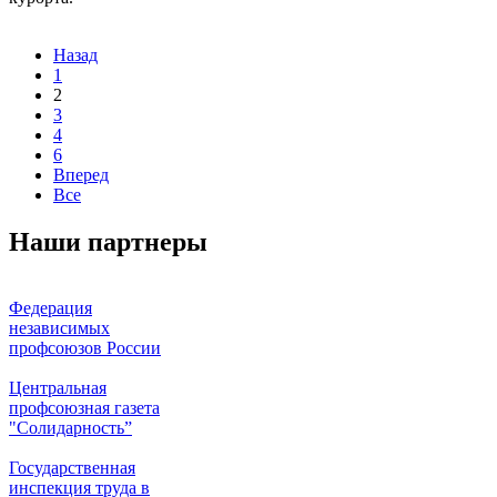
Назад
1
2
3
4
6
Вперед
Все
Наши партнеры
Федерация
независимых
профсоюзов России
Центральная
профсоюзная газета
"Солидарность”
Государственная
инспекция труда в