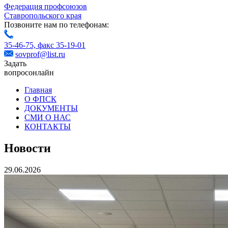
Федерация профсоюзов
Ставропольского края
Позвоните нам по телефонам:
35-46-75,
факс 35-19-01
sovprof@list.ru
Задать
вопрос
онлайн
Главная
О ФПСК
ДОКУМЕНТЫ
СМИ О НАС
КОНТАКТЫ
Новости
29.06.2026