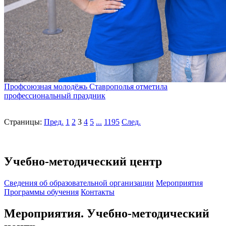
Профсоюзная молодёжь Ставрополья отметила
профессиональный праздник
Страницы:
Пред.
1
2
3
4
5
...
1195
След.
Учебно-методический центр
Cведения об образовательной организации
Мероприятия
Программы обучения
Контакты
Мероприятия. Учебно-методический