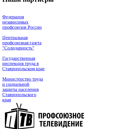
Федерация
независимых
профсоюзов России
Центральная
профсоюзная газета
"Солидарность”
Государственная
инспекция труда в
Ставропольском крае
Министерство труда
и социальной
защиты населения
Ставропольского
края