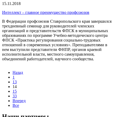
15.11.2018
Интеллект – главное преимущество профсоюзов
В Федерации профсоюзов Ставропольского края завершился
трехдневный семинар для руководителей членских
организаций и представительств ФПСК в муниципальных
образованиях по программе Учебно-методического центра
ФПСК «Практика регулирования социально-трудовых
отношений в современных условиях». Преподавателями в
нем выступили представители ФНПР, органов краевой
исполнительной власти, местного самоуправления,
объединений работодателей, научного сообщества.
Назад
1
13
14
15
33
Вперед
Все
Наши партнеры