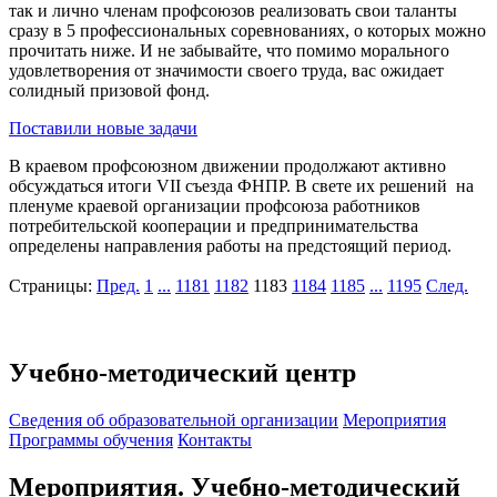
так и лично членам профсоюзов реализовать свои таланты
сразу в 5 профессиональных соревнованиях, о которых можно
прочитать ниже. И не забывайте, что помимо морального
удовлетворения от значимости своего труда, вас ожидает
солидный призовой фонд.
Поставили новые задачи
В краевом профсоюзном движении продолжают активно
обсуждаться итоги VII съезда ФНПР. В свете их решений на
пленуме краевой организации профсоюза работников
потребительской кооперации и предпринимательства
определены направления работы на предстоящий период.
Страницы:
Пред.
1
...
1181
1182
1183
1184
1185
...
1195
След.
Учебно-методический центр
Cведения об образовательной организации
Мероприятия
Программы обучения
Контакты
Мероприятия. Учебно-методический