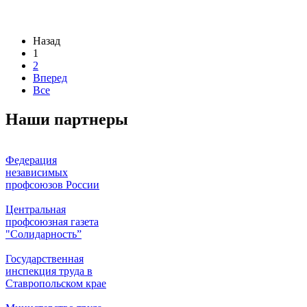
Назад
1
2
Вперед
Все
Наши партнеры
Федерация
независимых
профсоюзов России
Центральная
профсоюзная газета
"Солидарность”
Государственная
инспекция труда в
Ставропольском крае