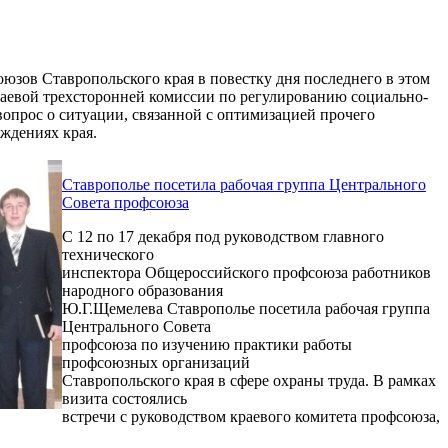
зов Ставропольского края в повестку дня последнего в этом
раевой трехсторонней комиссии по регулированию социально-
опрос о ситуации, связанной с оптимизацией прочего
еждениях края.
Ставрополье посетила рабочая группа Центрального
Совета профсоюза
С 12 по 17 декабря под руководством главного
технического
инспектора Общероссийского профсоюза работников
народного образования
Ю.Г.Щемелева Ставрополье посетила рабочая группа
Центрального Совета
профсоюза по изучению практики работы
профсоюзных организаций
Ставропольского края в сфере охраны труда. В рамках
визита состоялись
встречи с руководством краевого комитета профсоюза,