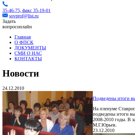
35-46-75,
факс 35-19-01
sovprof@list.ru
Задать
вопрос
онлайн
Главная
О ФПСК
ДОКУМЕНТЫ
СМИ О НАС
КОНТАКТЫ
Новости
24.12.2010
Подведены итоги вы
На пленуме Ставроп
подведены итоги вы
2008-2010 годы. В 
М.Г.Юрьев.
23.12.2010