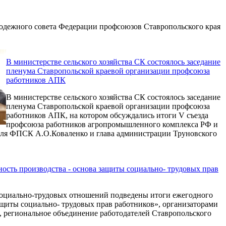
лодежного совета Федерации профсоюзов Ставропольского края
В министерстве сельского хозяйства СК состоялось заседание
пленума Ставропольской краевой организации профсоюза
работников АПК
В министерстве сельского хозяйства СК состоялось заседание
пленума Ставропольской краевой организации профсоюза
работников АПК, на котором обсуждались итоги V съезда
профсоюза работников агропромышленного комплекса РФ и
теля ФПСК А.О.Коваленко и глава администрации Труновского
ость производства - основа защиты социально- трудовых прав
социально-трудовых отношений подведены итоги ежегодного
защиты социально- трудовых прав работников», организаторами
, региональное объединение работодателей Ставропольского