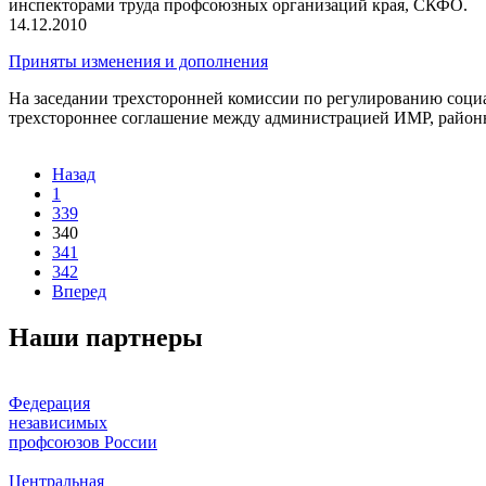
инспекторами труда профсоюзных организаций края, СКФО.
14.12.2010
Приняты изменения и дополнения
На заседании трехсторонней комиссии по регулированию соц
трехстороннее соглашение между администрацией ИМР, райо
Назад
1
339
340
341
342
Вперед
Наши партнеры
Федерация
независимых
профсоюзов России
Центральная