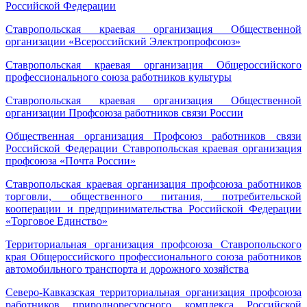
Российской Федерации
Ставропольская краевая организация Общественной
организации «Всероссийский Электропрофсоюз»
Ставропольская краевая организация Общероссийского
профессионального союза работников культуры
Ставропольская краевая организация Общественной
организации Профсоюза работников связи России
Общественная организация Профсоюз работников связи
Российской Федерации Ставропольская краевая организация
профсоюза «Почта России»
Ставропольская краевая организация профсоюза работников
торговли, общественного питания, потребительской
кооперации и предпринимательства Российской Федерации
«Торговое Единство»
Территориальная организация профсоюза Ставропольского
края Общероссийского профессионального союза работников
автомобильного транспорта и дорожного хозяйства
Северо-Кавказская территориальная организация профсоюза
работников природноресурсного комплекса Российской