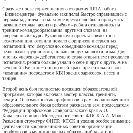
Сразу же после торжественного открытия ШПА работа
«Бизнес-центра» буквально закипела! Быстро справившись с
первым заданием - за короткое время надо было придумать
название отряда, девиз и речёвку - ребята отправились на
тренинг командообразования, другими словами, на
«веревочный» курс. Руководители проекта совместно с
вожатыми приготовили немало сюрпризов и серьезных
испытаний, что, безусловно, объединяло команды перед
реальными трудностями, повышало дух коллективизма. Для
многих «веревка» действительно стала открытием: преодолев
испытания, ребята больше узнали о себе и друг о друге. А на
вечерней «Визитке» они во всей красе презентовали свои
«компании» посредством КВНовских зарисовок, песен и
танцев.
Второй день был полностью посвящен образовательной
программе, которая включала мастер-классы, тренинги,
лекции. О возможностях профсоюзов в рамках одноименного
образовательного блока ребятам рассказали зам. председателя
Федерации профсоюзов Ставропольского края А.О.
Коваленко и лидер Молодежного совета ФПСК А.А. Малев.
Разъяснив структуру ФНПР, ФПСК и уделив особое внимание
деятельности координационных советов организаций
профсоюзов в муниципальных образований края, они