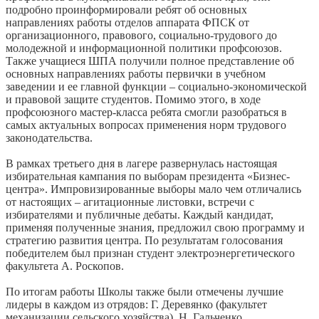
подробно проинформировали ребят об основных
направлениях работы отделов аппарата ФПСК от
организационного, правового, социально-трудового до
молодежной и информационной политики профсоюзов.
Также учащиеся ШПА получили полное представление об
основных направлениях работы первички в учебном
заведении и ее главной функции – социально-экономической
и правовой защите студентов. Помимо этого, в ходе
профсоюзного мастер-класса ребята смогли разобраться в
самых актуальных вопросах применения норм трудового
законодательства.
В рамках третьего дня в лагере развернулась настоящая
избирательная кампания по выборам президента «Бизнес-
центра». Импровизированные выборы мало чем отличались
от настоящих – агитационные листовки, встречи с
избирателями и публичные дебаты. Каждый кандидат,
применяя полученные знания, предложил свою программу и
стратегию развития центра. По результатам голосования
победителем был признан студент электроэнергетического
факультета А. Роскопов.
По итогам работы Школы также были отмечены лучшие
лидеры в каждом из отрядов: Г. Деревянко (факультет
механизации сельского хозяйства), Н. Гальченко