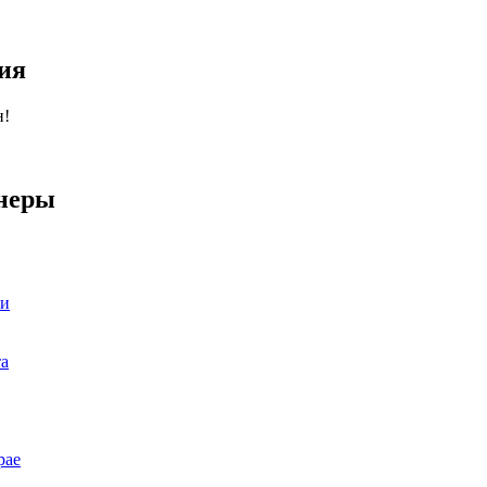
ия
н!
неры
ии
та
рае