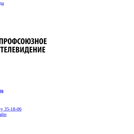
да
06
у 35-18-06
айн