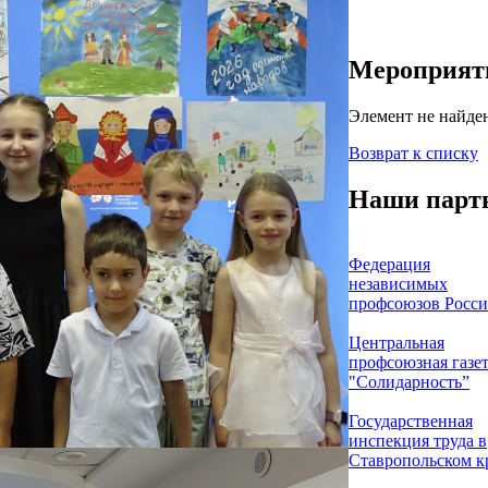
Мероприят
Элемент не найде
Возврат к списку
Наши парт
Федерация
независимых
профсоюзов Росс
Центральная
профсоюзная газе
"Солидарность”
Государственная
инспекция труда в
Ставропольском к