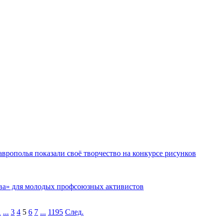
врополья показали своё творчество на конкурсе рисунков
ва» для молодых профсоюзных активистов
1
...
3
4
5
6
7
...
1195
След.