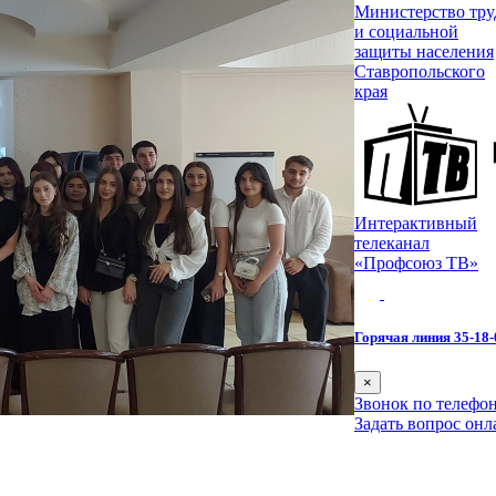
Министерство тру
и социальной
защиты населения
Ставропольского
края
Интерактивный
телеканал
«Профсоюз ТВ»
Горячая линия 35-18-
×
Звонок по телефон
Задать вопрос онл