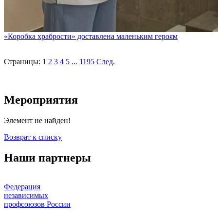
«Коробка храбрости» доставлена маленьким героям
Страницы:
1
2
3
4
5
...
1195
След.
Мероприятия
Элемент не найден!
Возврат к списку
Наши партнеры
Федерация
независимых
профсоюзов России