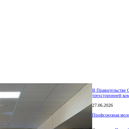
В Правительстве С
трехсторонней ко
27.06.2026
Профсоюзная моло