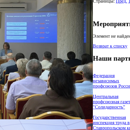
Страницы:
Пред.
Мероприят
Элемент не найде
Возврат к списку
Наши парт
Федерация
независимых
профсоюзов Росс
Центральная
профсоюзная газе
"Солидарность”
Государственная
инспекция труда в
Ставропольском к