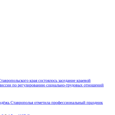
тавропольского края состоялось заседание краевой
миссии по регулированию социально-трудовых отношений
дёжь Ставрополья отметила профессиональный праздник