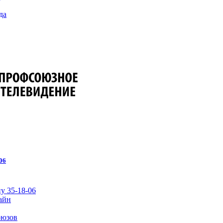
да
06
у 35-18-06
айн
оюзов