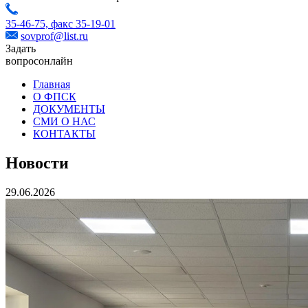
35-46-75,
факс 35-19-01
sovprof@list.ru
Задать
вопрос
онлайн
Главная
О ФПСК
ДОКУМЕНТЫ
СМИ О НАС
КОНТАКТЫ
Новости
29.06.2026