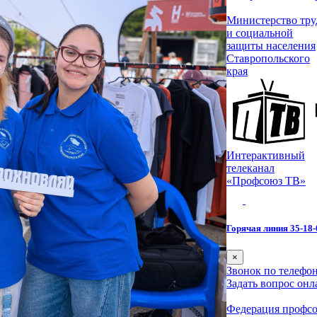
Министерство тру
и социальной
защиты населения
Ставропольского
края
Интерактивный
телеканал
«Профсоюз ТВ»
Горячая линия 35-18-
×
Звонок по телефон
Задать вопрос онл
Федерация профс