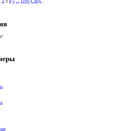
1
2
3
4
5
...
1195
След.
ия
н!
неры
ии
та
рае