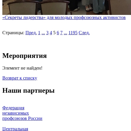
«Секреты лидерства» для молодых профсоюзных активистов
Страницы:
Пред.
1
...
3
4
5
6
7
...
1195
След.
Мероприятия
Элемент не найден!
Возврат к списку
Наши партнеры
Федерация
независимых
профсоюзов России
Центральная