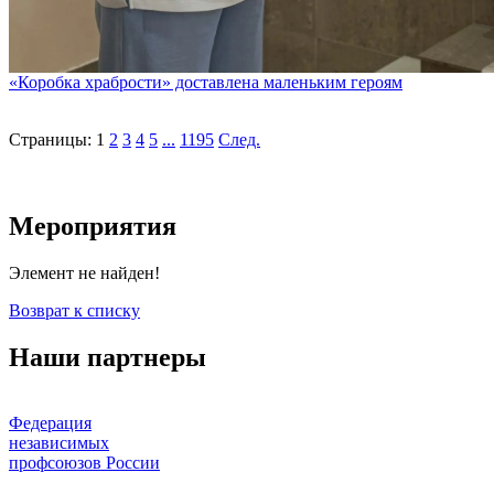
«Коробка храбрости» доставлена маленьким героям
Страницы:
1
2
3
4
5
...
1195
След.
Мероприятия
Элемент не найден!
Возврат к списку
Наши партнеры
Федерация
независимых
профсоюзов России