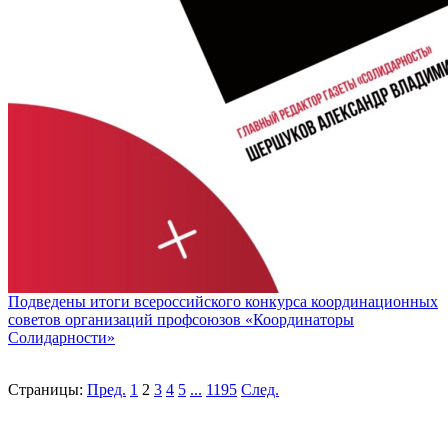
Подведены итоги всероссийского конкурса координационных
советов организаций профсоюзов «Координаторы
Солидарности»
Страницы:
Пред.
1
2
3
4
5
...
1195
След.