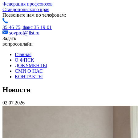
Федерация профсоюзов
Ставропольского края
Позвоните нам по телефонам:
35-46-75,
факс 35-19-01
sovprof@list.ru
Задать
вопрос
онлайн
Главная
О ФПСК
ДОКУМЕНТЫ
СМИ О НАС
КОНТАКТЫ
Новости
02.07.2026