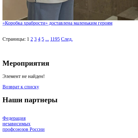
«Коробка храбрости» доставлена маленьким героям
Страницы:
1
2
3
4
5
...
1195
След.
Мероприятия
Элемент не найден!
Возврат к списку
Наши партнеры
Федерация
независимых
профсоюзов России