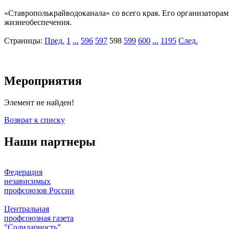
«Ставрополькрайводоканала» со всего края. Его организатора
жизнеобеспечения.
Страницы:
Пред.
1
...
596
597
598
599
600
...
1195
След.
Мероприятия
Элемент не найден!
Возврат к списку
Наши партнеры
Федерация
независимых
профсоюзов России
Центральная
профсоюзная газета
"Солидарность”