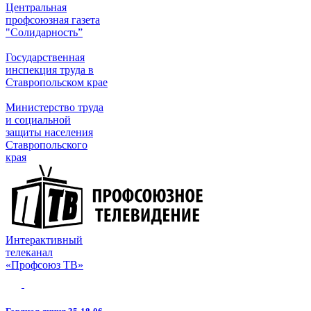
Центральная
профсоюзная газета
"Солидарность”
Государственная
инспекция труда в
Ставропольском крае
Министерство труда
и социальной
защиты населения
Ставропольского
края
Интерактивный
телеканал
«Профсоюз ТВ»