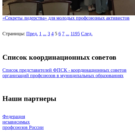
«Секреты лидерства» для молодых профсоюзных активистов
Страницы:
Пред.
1
...
3
4
5
6
7
...
1195
След.
Список координационных советов
Список представителей ФПСК - координационных советов
организаций профсоюзов в муниципальных образованиях
Наши партнеры
Федерация
независимых
профсоюзов России