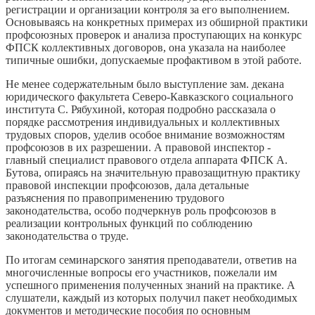
регистрации и организации контроля за его выполнением.
Основываясь на конкретных примерах из обширной практики
профсоюзных проверок и анализа проступающих на конкурс
ФПСК коллективных договоров, она указала на наиболее
типичные ошибки, допускаемые профактивом в этой работе.
Не менее содержательным было выступление зам. декана
юридического факультета Северо-Кавказского социального
института С. Рябухиной, которая подробно рассказала о
порядке рассмотрения индивидуальных и коллективных
трудовых споров, уделив особое внимание возможностям
профсоюзов в их разрешении. А правовой инспектор -
главный специалист правового отдела аппарата ФПСК А.
Бутова, опираясь на значительную правозащитную практику
правовой инспекции профсоюзов, дала детальные
разъяснения по правоприменению трудового
законодательства, особо подчеркнув роль профсоюзов в
реализации контрольных функций по соблюдению
законодательства о труде.
По итогам семинарского занятия преподаватели, ответив на
многочисленные вопросы его участников, пожелали им
успешного применения полученных знаний на практике. А
слушатели, каждый из которых получил пакет необходимых
документов и методические пособия по основным