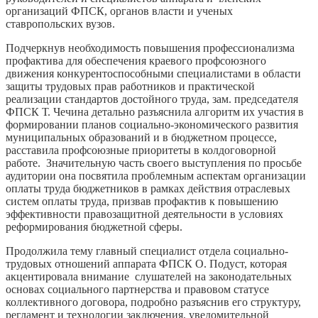
организаций ФПСК, органов власти и ученых
ставропольских вузов.
Подчеркнув необходимость повышения профессионализма
профактива для обеспечения краевого профсоюзного
движения конкурентоспособными специалистами в области
защиты трудовых прав работников и практической
реализации стандартов достойного труда, зам. председателя
ФПСК Т. Чечина детально разъяснила алгоритм их участия в
формировании планов социально-экономического развития
муниципальных образований и в бюджетном процессе,
расставила профсоюзные приоритеты в колдоговорной
работе. Значительную часть своего выступления по просьбе
аудитории она посвятила проблемным аспектам организации
оплаты труда бюджетников в рамках действия отраслевых
систем оплаты труда, призвав профактив к повышению
эффективности правозащитной деятельности в условиях
реформирования бюджетной сферы.
Продолжила тему главный специалист отдела социально-
трудовых отношений аппарата ФПСК О. Подуст, которая
акцентировала внимание слушателей на законодательных
основах социального партнерства и правовом статусе
коллективного договора, подробно разъяснив его структуру,
регламент и технологии заключения, уведомительной