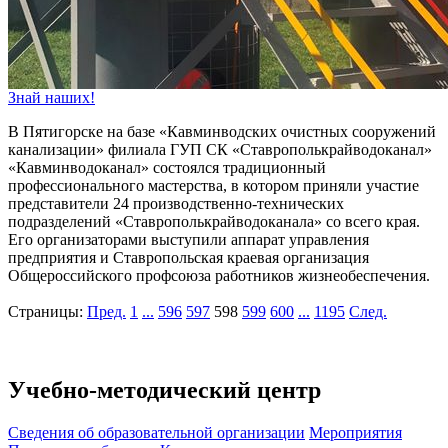
Знай наших!
В Пятигорске на базе «Кавминводских очистных сооружений
канализации» филиала ГУП СК «Ставрополькрайводоканал»
«Кавминводоканал» состоялся традиционный
профессионального мастерства, в котором приняли участие
представители 24 производственно-технических
подразделений «Ставрополькрайводоканала» со всего края.
Его организаторами выступили аппарат управления
предприятия и Ставропольская краевая организация
Общероссийского профсоюза работников жизнеобеспечения.
Страницы:
Пред.
1
...
596
597
598
599
600
...
1195
След.
Учебно-методический центр
Cведения об образовательной организации
Мероприятия