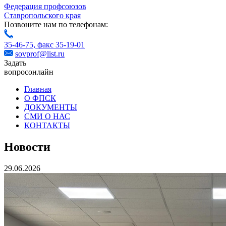
Федерация профсоюзов
Ставропольского края
Позвоните нам по телефонам:
35-46-75,
факс 35-19-01
sovprof@list.ru
Задать
вопрос
онлайн
Главная
О ФПСК
ДОКУМЕНТЫ
СМИ О НАС
КОНТАКТЫ
Новости
29.06.2026