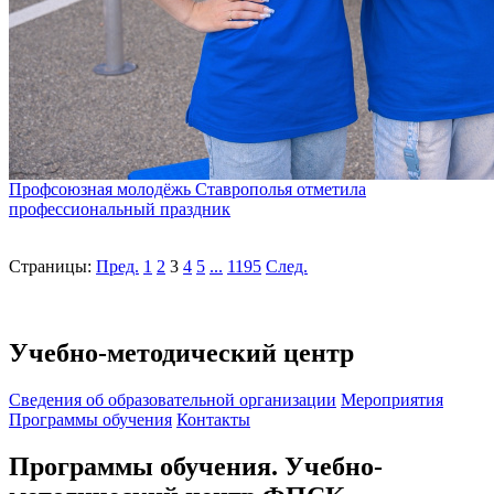
Профсоюзная молодёжь Ставрополья отметила
профессиональный праздник
Страницы:
Пред.
1
2
3
4
5
...
1195
След.
Учебно-методический центр
Cведения об образовательной организации
Мероприятия
Программы обучения
Контакты
Программы обучения. Учебно-