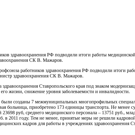
иков здравоохранения РФ подводили итоги работы медицинской о
равоохранения СК В. Мажаров.
рофсоюза работников здравоохранения РФ подводили итоги рабо
министр здравоохранения СК В. Мажаров.
ва здравоохранения Ставропольского края под знаком модерниза
 его жизни, снижение уровня заболеваемости и инвалидности.
ия были созданы 7 межмуниципальных многопрофильных специа
вая больница, приобретено 173 единицы транспорта. Не менее 
й 23698 руб, среднего медицинского персонала – 13751 руб., мла
руб. в 2011 году. Тем не менее, принятые меры не решили кадров
ицинских кадров для работы в учреждениях здравоохранения Ста