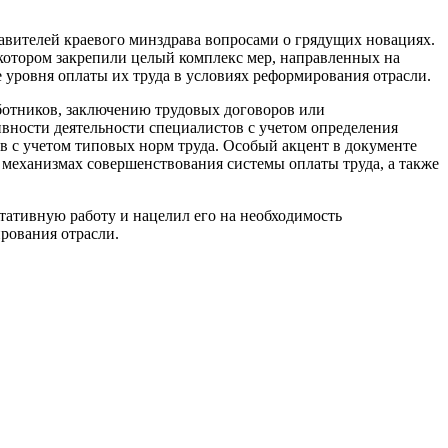
тавителей краевого минздрава вопросами о грядущих новациях.
котором закрепили целый комплекс мер, направленных на
 уровня оплаты их труда в условиях реформирования отрасли.
ботников, заключению трудовых договоров или
вности деятельности специалистов с учетом определения
в с учетом типовых норм труда. Особый акцент в документе
механизмах совершенствования системы оплаты труда, а также
тативную работу и нацелил его на необходимость
рования отрасли.