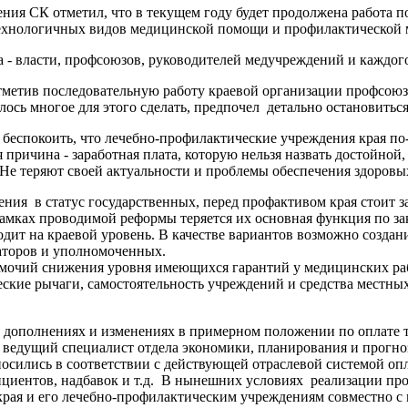
ения СК отметил, что в текущем году будет продолжена работа 
отехнологичных видов медицинской помощи и профилактической
са - власти, профсоюзов, руководителей медучреждений и каждог
метив последовательную работу краевой организации профсоюза
лось многое для этого сделать, предпочел детально остановить
е беспокоить, что лечебно-профилактические учреждения края 
я причина - заработная плата, которую нельзя назвать достойн
е теряют своей актуальности и проблемы обеспечения здоровых
ния в статус государственных, перед профактивом края стоит 
 рамках проводимой реформы теряется их основная функция по 
ходит на краевой уровень. В качестве вариантов возможно созда
заторов и уполномоченных.
номочий снижения уровня имеющихся гарантий у медицинских раб
еские рычаги, самостоятельность учреждений и средства местны
о дополнениях и изменениях в примерном положении по оплате 
 ведущий специалист отдела экономики, планирования и прогно
вносились в соответствии с действующей отраслевой системой оп
иентов, надбавок и т.д. В нынешних условиях реализации про
края и его лечебно-профилактическим учреждениям совместно 