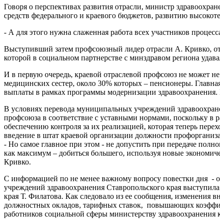
Говоря о перспективах развития отрасли, министр здравоохран
средств федерального и краевого бюджетов, развитию высок
- А для этого нужна слаженная работа всех участников процес
Выступивший затем профсоюзный лидер отрасли А. Кривко, от
которой в социальном партнерстве с минздравом региона удава
И в первую очередь, краевой отраслевой профсоюз не может н
медицинских сестер, около 30% которых – пенсионеры. Главна
выплаты в рамках программы модернизации здравоохранения. Н
В условиях перевода муниципальных учреждений здравоохране
профсоюза в соответствие с уставными нормами, поскольку в
обеспечению контроля за их реализацией, которая теперь пере
введение в штат краевой организации должности профоргани
- Но самое главное при этом - не допустить при передаче пол
как максимум – добиться большего, используя новые экономич
Кривко.
С информацией по не менее важному вопросу повестки дня - 
учреждений здравоохранения Ставропольского края выступила
края Т. Филатова. Как следовало из ее сообщения, изменения 
должностных окладов, тарифных ставок, повышающих коэффиц
работников социальной сферы министерству здравоохранения 