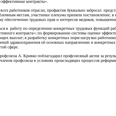
 «эффективные контракты».
 всех работников отрасли, профактив буквально забросал предс
лемным местам, участники пленума приняли постановление, в 
му обеспечению трудовых прав и интересов медиков, повышение
ься в работу по определению конкретных трудовых функций ра
ктивного контракта»; по формированию системы оценки эффекти
щих выплат; в разработку конкретных норм нагрузки работнико
ений здравоохранения об основных направлениях и конкретных 
той сфере.
профсоюза А. Кривко поблагодарил профсоюзный актив за резуль
 членов профсоюза в условиях происходящих процессов реформи