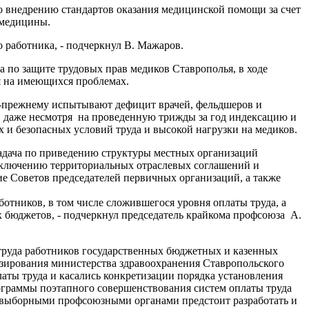
по внедрению стандартов оказания медицинской помощи за счет
 медицины.
о работника, - подчеркнул В. Мажаров.
 по защите трудовых прав медиков Ставрополья, в ходе
ся на имеющихся проблемах.
по-прежнему испытывают дефицит врачей, фельдшеров и
ой, даже несмотря на проведенную трижды за год индексацию и
 и безопасных условий труда и высокой нагрузки на медиков.
задача по приведению структуры местных организаций
заключению территориальных отраслевых соглашений и
ние Советов председателей первичных организаций, а также
отников, в том числе сложившегося уровня оплаты труда, а
х бюджетов, - подчеркнул председатель крайкома профсоюза А.
труда работников государственных бюджетных и казенных
зирования министерства здравоохранения Ставропольского
латы труда и касались конкретизации порядка установления
граммы поэтапного совершенствования систем оплаты труда
с выборными профсоюзными органами предстоит разработать и