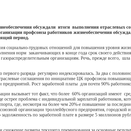
!
знеобеспечения обсуждали итоги выполнения отраслевых со
рганизации профсоюза работников жизнеобеспечения обсужда
ящий период.
ния социально-трудовых отношений для повышения уровня жизн
олнения норм заканчивающих в конце года срок своего действ
газораспределительным организациям. Речь, прежде всего, шла 
о первого разряда регулярно индексировалась. За два с половин
 отраслевые соглашения по инициативе ЦК профсоюза повышающ
ти предприятий. Рост заработной платы для почти 90% работник
изации вызывает тот факт, что более 60% организаций имеют ср
ще острее проблема с индивидуальной зарплатой работников, кот
орта, где, несмотря на более чем 20%-е повышение за последние 
союзной организации троллейбусного предприятия, городской 
адолженность по заработной плате в размере 5 миллионов рубле
 снижение размера текущего премирования за основные результ