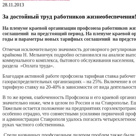
28.11.2013
За достойный труд работников жизнеобеспечения
На пленуме краевой организации профсоюза работников жи
соглашений на предстоящий период. На пленуме краевой о
годы и параметры новых тарифных соглашений на предсто
Отмечая исключительную значимость договорного регулирова
крайкома Н. Мельничук подробно остановился на анализе вып
коммунального комплекса, бытового обслуживания населения, 
раздела «Оплата труда».
Благодаря активной работе профсоюза тарифная ставка рабочег
газораспределительных организациях – на 25%. Включение в
тарифную ставку на 20-40% в зависимости от вида деятельнос
В то же время, озабоченность Профсоюза и его краевой орган
значительно ниже, чем в целом по России и на Ставрополье. Е
Тяжелым остается положение на предприятиях горэлектротрансп
особенно отрадно, что совместными усилиями первичной проф
и администрации Ставрополя удалось погасить четырехлетнюю з
руках частного собственника.
Среди названных профсоюзным лидером проблем также были и