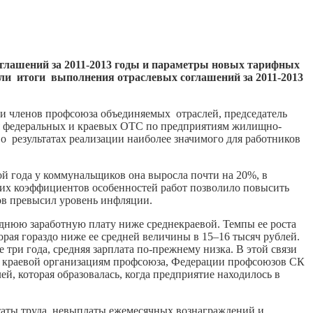
глашений за 2011-2013 годы и параметры новых тарифных
ли итоги выполнения отраслевых соглашений за 2011-2013
и членов профсоюза объединяемых отраслей, председатель
ия федеральных и краевых ОТС по предприятиям жилищно-
о результатах реализации наиболее значимого для работников
ой года у коммунальщиков она выросла почти на 20%, в
их коэффициентов особенностей работ позволило повысить
ов превысил уровень инфляции.
еднюю заработную плату ниже среднекраевой. Темпы ее роста
орая гораздо ниже ее средней величины в 15–16 тысяч рублей.
три года, средняя зарплата по-прежнему низка. В этой связи
и краевой организациям профсоюза, Федерации профсоюзов СК
й, которая образовалась, когда предприятие находилось в
аты труда, невыплаты ежемесячных вознаграждений и