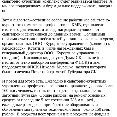
санаторно-курортный комплекс будет развиваться быстрее. А
мы его поддерживаем и будем дальше поддерживать, заверил
он.
Затем было торжественное собрание работников санаторно-
курортного комплекса профсоюзов на КМВ, где подвели
итоги его деятельности за год, наградили лучших – от
санитарок и сантехников до главных врачей. Солидными
призами отметили и победителей указанных выше конкурсов,
организованных ООО «Курортное управление» (холдинг) г.
Кисловодск». Кстати, в числе награжденных был и
генеральный директор ООО «Курортное управление»
(холдинг) г. Кисловодск», депутат Думы СК, а ныне (по
итогам отчетно-выборной конференции ФПСК) и зам.
председателя ФПСК Николай Мурашко, заслуги которого
были отмечены Почетной грамотой Губернатора СК.
И повод для этого есть. Ежегодно в санаторно-курортных
учреждениях профсоюзов региона поправляют здоровье более
160 тыс. человек, из них почти треть – отдыхающие по
льготным путевкам. Общие расходы на ремонт основных
средств за последние 5 лет составили 786 млн. руб.,
ежегодные расходы на приобретение оборудования и
обновление материально-технической базы - около 150 млн.
рублей. В бюджеты всех уровней и внебюджетные фонды в