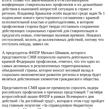
итоги только что закончившейся отчетно-выборной
конференции ставропольских профсоюзов и их дальнейшие
действия в нынешней непростой ситуации в стране и
регионе, Владимир Брыкалов особо выделил среди задач № 1
подписание нового трехстороннего соглашения с краевой
исполнительной властью и работодателями, в котором
профсоюзная сторона будет твердо отстаивать сохранение
действующих социальных гарантий для ставропольцев и
предлагать новые, отвечающие вызовам времени. Никаких
отступлений, вплоть до коллективных действий, потому что
отступать некуда, заявил он.
А председатель ФНПР Михаил Шмаков, которого
представители СМИ попросили оценить деятельность
краевой Федерации профсоюзов, отметил, что это одно из
самых активных и результативных территориальных
объединений страны, которое вносит весомый вклад в
социально-экономическое развитие региона и впредь будет
являться действенным элементом гражданского общества.
Представители СМИ края не преминули спросить лидера
российских профсоюзов о причинах предстоящей 7 октября
всероссийской акции ФНПР в рамках Всемирного дня
действий «За достойный труд!», которая в этом году пройдет
под главным лозунгом: «За справедливую бюджетную