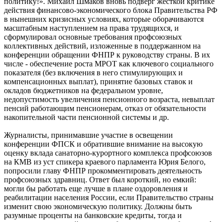
политику!». Михаил Шмаков вновь подверг жесткой критике
действия финансово-экономического блока Правительства РФ
в нынешних кризисных условиях, которые оборачиваются
масштабным наступлением на права трудящихся, и
сформулировал основные требования профсоюзных
коллективных действий, изложенные в поддержанном на
конференции обращении ФНПР к руководству страны. В их
числе - обеспечение роста МРОТ как ключевого социального
показателя (без включения в него стимулирующих и
компенсационных выплат), принятие базовых ставок и
окладов бюджетников на федеральном уровне,
недопустимость увеличения пенсионного возраста, невыплат
пенсий работающим пенсионерам, отказ от обязательности
накопительной части пенсионной системы и др.
Журналисты, принимавшие участие в освещении
конференции ФПСК и обратившие внимание на высокую
оценку вклада санаторно-курортного комплекса профсоюзов
на КМВ из уст спикера краевого парламента Юрия Белого,
попросили главу ФНПР прокомментировать деятельность
профсоюзных здравниц. Ответ был короткий, но емкий:
могли бы работать еще лучше в плане оздоровления и
реабилитации населения России, если Правительство страны
изменит свою экономическую политику. Должны быть
разумные проценты на банковские кредиты, тогда и