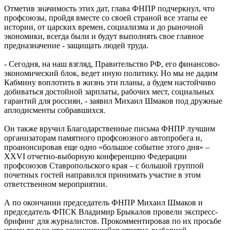
Отметив значимость этих дат, глава ФНПР подчеркнул, что
профсоюзы, пройдя вместе со своей страной все этапы ее
истории, от царских времен, социализма и до рыночной
экономики, всегда были и будут выполнять свое главное
предназначение - защищать людей труда.
- Сегодня, на наш взгляд, Правительство РФ, его финансово-
экономический блок, ведет иную политику. Но мы не дадим
Кабмину воплотить в жизнь эти планы, а будем настойчиво
добиваться достойной зарплаты, рабочих мест, социальных
гарантий для россиян, - заявил Михаил Шмаков под дружные
аплодисменты собравшихся.
Он также вручил Благодарственные письма ФНПР лучшим
организаторам памятного профсоюзного автопробега и,
проанонсировав еще одно «большое событие этого дня» –
XXVI отчетно-выборную конференцию Федерации
профсоюзов Ставропольского края – с большой группой
почетных гостей направился принимать участие в этом
ответственном мероприятии.
А по окончании председатель ФНПР Михаил Шмаков и
председатель ФПСК Владимир Брыкалов провели экспресс-
брифинг для журналистов. Прокомментировав по их просьбе