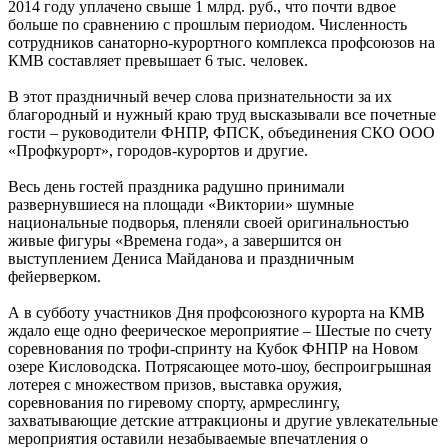
2014 году уплачено свыше 1 млрд. руб., что почти вдвое
больше по сравнению с прошлым периодом. Численность
сотрудников санаторно-курортного комплекса профсоюзов на
КМВ составляет превышает 6 тыс. человек.
В этот праздничный вечер слова признательности за их
благородный и нужный краю труд высказывали все почетные
гости – руководители ФНПР, ФПСК, объединения СКО ООО
«Профкурорт», городов-курортов и другие.
Весь день гостей праздника радушно принимали
развернувшиеся на площади «Виктории» шумные
национальные подворья, пленяли своей оригинальностью
живые фигуры «Времена года», а завершится он
выступлением Дениса Майданова и праздничным
фейерверком.
А в субботу участников Дня профсоюзного курорта на КМВ
ждало еще одно феерическое мероприятие – Шестые по счету
соревнования по трофи-спринту на Кубок ФНПР на Новом
озере Кисловодска. Потрясающее мото-шоу, беспроигрышная
лотерея с множеством призов, выставка оружия,
соревнования по гиревому спорту, армреслингу,
захватывающие детские аттракционы и другие увлекательные
мероприятия оставили незабываемые впечатления о