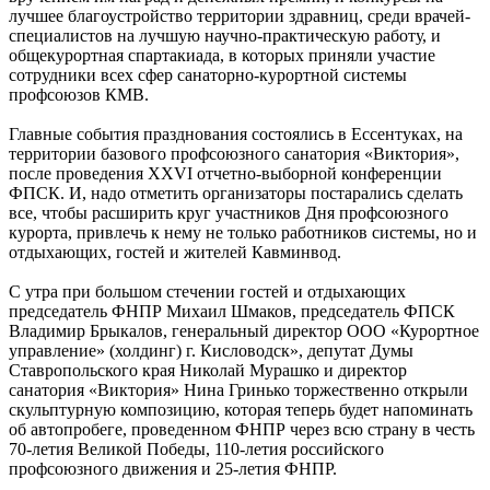
лучшее благоустройство территории здравниц, среди врачей-
специалистов на лучшую научно-практическую работу, и
общекурортная спартакиада, в которых приняли участие
сотрудники всех сфер санаторно-курортной системы
профсоюзов КМВ.
Главные события празднования состоялись в Ессентуках, на
территории базового профсоюзного санатория «Виктория»,
после проведения XXVI отчетно-выборной конференции
ФПСК. И, надо отметить организаторы постарались сделать
все, чтобы расширить круг участников Дня профсоюзного
курорта, привлечь к нему не только работников системы, но и
отдыхающих, гостей и жителей Кавминвод.
С утра при большом стечении гостей и отдыхающих
председатель ФНПР Михаил Шмаков, председатель ФПСК
Владимир Брыкалов, генеральный директор ООО «Курортное
управление» (холдинг) г. Кисловодск», депутат Думы
Ставропольского края Николай Мурашко и директор
санатория «Виктория» Нина Гринько торжественно открыли
скульптурную композицию, которая теперь будет напоминать
об автопробеге, проведенном ФНПР через всю страну в честь
70-летия Великой Победы, 110-летия российского
профсоюзного движения и 25-летия ФНПР.