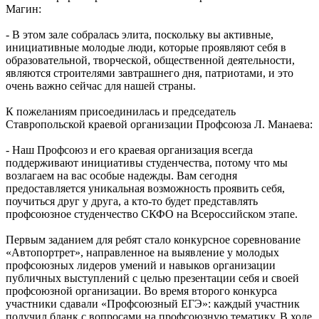
Магин:
- В этом зале собралась элита, поскольку вы активные,
инициативные молодые люди, которые проявляют себя в
образовательной, творческой, общественной деятельности,
являются строителями завтрашнего дня, патриотами, и это
очень важно сейчас для нашей страны.
К пожеланиям присоединилась и председатель
Ставропольской краевой организации Профсоюза Л. Манаева:
- Наш Профсоюз и его краевая организация всегда
поддерживают инициативы студенчества, потому что мы
возлагаем на вас особые надежды. Вам сегодня
предоставляется уникальная возможность проявить себя,
поучиться друг у друга, а кто-то будет представлять
профсоюзное студенчество СКФО на Всероссийском этапе.
Первым заданием для ребят стало конкурсное соревнование
«Автопортрет», направленное на выявление у молодых
профсоюзных лидеров умений и навыков организации
публичных выступлений с целью презентации себя и своей
профсоюзной организации. Во время второго конкурса
участники сдавали «Профсоюзный ЕГЭ»: каждый участник
получил бланк с вопросами на профсоюзную тематику. В ходе