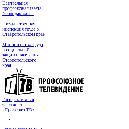
Центральная
профсоюзная газета
"Солидарность”
Государственная
инспекция труда в
Ставропольском крае
Министерство труда
и социальной
защиты населения
Ставропольского
края
Интерактивный
телеканал
«Профсоюз ТВ»
Горячая линия 35-18-06