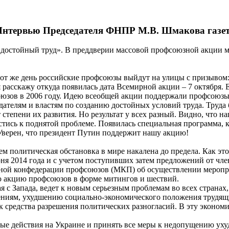
 Интервью Председателя ФНПР М.В. Шмакова газете
а достойный труд». В преддверии массовой профсоюзной акции 
тот же день российские профсоюзы выйдут на улицы с призывом:
я расскажу откуда появилась дата Всемирной акции – 7 октября.
ов в 2006 году. Идею всеобщей акции поддержали профсоюзы б
одателям и властям по созданию достойных условий труда. Труд
т степени их развития. Но результат у всех разный. Видно, что 
стись к поднятой проблеме. Появилась специальная программа,
верен, что президент Путин поддержит нашу акцию!
ем политическая обстановка в мире накалена до предела. Как э
ня 2014 года и с учетом поступивших затем предложений от ч
ой конфедерации профсоюзов (МКП) об осуществлении меропри
ую акцию профсоюзов в форме митингов и шествий.
с Запада, ведет к новым серьезным проблемам во всех странах
нениям, ухудшению социально-экономического положения трудящ
ак средства разрешения политических разногласий. В эту эконо
е действия на Украине и принять все меры к недопущению уху