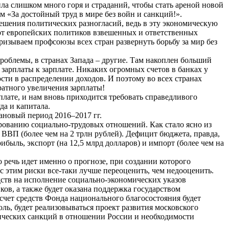
ла слишком много горя и страданий, чтобы стать ареной новой
 «За достойный труд в мире без войн и санкций!».
решения политических разногласий, ведь в эту экономическую
 от европейских политиков взвешенных и ответственных
изываем профсоюзы всех стран развернуть борьбу за мир без
роблемы, в странах Запада – другие. Там накоплен больший
 зарплаты к зарплате. Никаких огромных счетов в банках у
сти в распределении доходов. И поэтому во всех странах
кратного увеличения зарплаты!
плате, и нам вновь приходится требовать справедливого
да и капитала.
ановый период 2016–2017 гг.
рованию социально-трудовых отношений. Как стало ясно из
 ВВП (более чем на 2 трлн рублей). Дефицит бюджета, правда,
рибыль, экспорт (на 12,5 млрд долларов) и импорт (более чем на
о речь идет именно о прогнозе, при создании которого
 этим риски все-таки лучше переоценить, чем недооценить.
дств на исполнение социально-экономических указов
ов, а также будет оказана поддержка государством
 счет средств Фонда национального благосостояния будет
ь, будет реализовываться проект развития московского
мических санкций в отношении России и необходимости