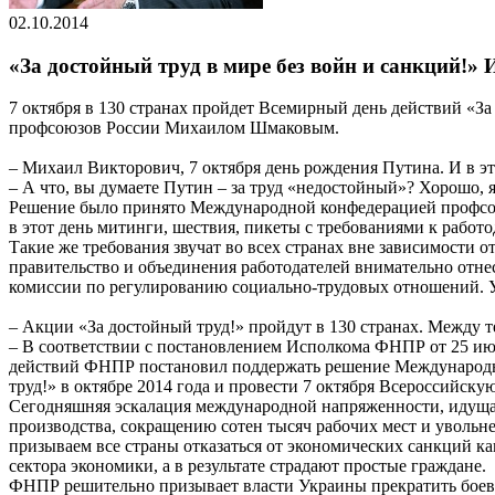
02.10.2014
«За достойный труд в мире без войн и санкций!»
7 октября в 130 странах пройдет Всемирный день действий «З
профсоюзов России Михаилом Шмаковым.
– Михаил Викторович, 7 октября день рождения Путина. И в э
– А что, вы думаете Путин – за труд «недостойный»? Хорошо, 
Решение было принято Международной конфедерацией профсоюз
в этот день митинги, шествия, пикеты с требованиями к работ
Такие же требования звучат во всех странах вне зависимости о
правительство и объединения работодателей внимательно отне
комиссии по регулированию социально-трудовых отношений. У
– Акции «За достойный труд!» пройдут в 130 странах. Между т
– В соответствии с постановлением Исполкома ФНПР от 25 ию
действий ФНПР постановил поддержать решение Международн
труд!» в октябре 2014 года и провести 7 октября Всероссийск
Сегодняшняя эскалация международной напряженности, идущая 
производства, сокращению сотен тысяч рабочих мест и уволь
призываем все страны отказаться от экономических санкций к
сектора экономики, а в результате страдают простые граждане.
ФНПР решительно призывает власти Украины прекратить боевы