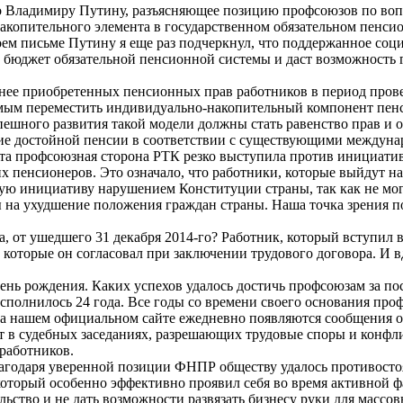
о Владимиру Путину, разъясняющее позицию профсоюзов по воп
 накопительного элемента в государственном обязательном пен
оем письме Путину я еще раз подчеркнул, что поддержанное с
ть бюджет обязательной пенсионной системы и даст возможност
анее приобретенных пенсионных прав работников в период про
ым переместить индивидуально-накопительный компонент пенси
спешного развития такой модели должны стать равенство прав и
ние достойной пенсии в соответствии с существующими междун
ета профсоюзная сторона РТК резко выступила против инициати
пенсионеров. Это означало, что работники, которые выйдут на
 инициативу нарушением Конституции страны, так как не могу
ы на ухудшение положения граждан страны. Наша точка зрения 
, от ушедшего 31 декабря 2014-го? Работник, который вступил в 
которые он согласовал при заключении трудового договора. И вд
нь рождения. Каких успехов удалось достичь профсоюзам за пос
сполнилось 24 года. Все годы со времени своего основания про
На нашем официальном сайте ежедневно появляются сообщения 
 в судебных заседаниях, разрешающих трудовые споры и конфли
 работников.
агодаря уверенной позиции ФНПР обществу удалось противосто
оторый особенно эффективно проявил себя во время активной фа
ельство и не дать возможности развязать бизнесу руки для мас