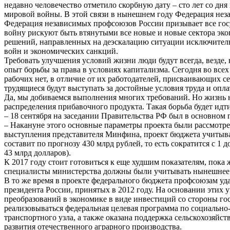
недавно человечество отметило скорбную дату – сто лет со дн
мировой войны. В этой связи в нынешнем году Федерация неза
Федерация независимых профсоюзов России призывает все госу
войну рискуют быть втянутыми все новые и новые сектора эко
решений, направленных на деэскалацию ситуации исключительн
войн и экономических санкций.
Требовать улучшения условий жизни люди будут всегда, везде,
опыт борьбы за права в условиях капитализма. Сегодня во все
рабочих нет, в отличие от их работодателей, присваивающих с
трудящиеся будут выступать за достойные условия труда и опла
Да, мы добиваемся выполнения многих требований. Но жизнь не
распределения прибавочного продукта. Такая борьба будет идти
– 18 сентября на заседании Правительства РФ был в основном 
– Накануне этого основные параметры проекта были рассмотре
выступления представителя Минфина, проект бюджета учитывает
составит по прогнозу 430 млрд рублей, то есть сократится с 1 
43 млрд долларов).
К 2017 году стоит готовиться к еще худшим показателям, пока 
специалисты министерства должны были учитывать нынешнее э
В то же время в проекте федерального бюджета профсоюзам уд
президента России, принятых в 2012 году. На основании этих 
преобразований в экономике в виде инвестиций со стороны гос
реализовываться федеральная целевая программа по социально
транспортного узла, а также оказана поддержка сельскохозяй
развития отечественного аграрного производства.