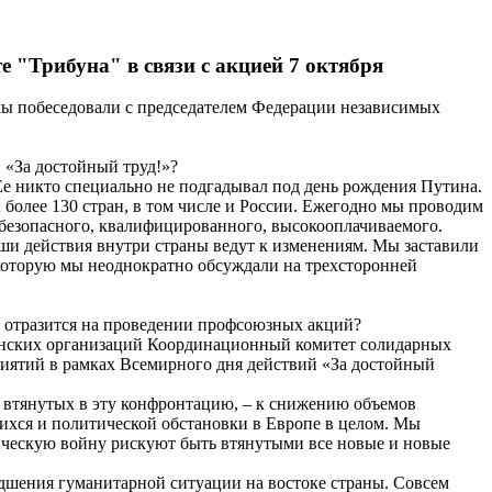
 "Трибуна" в связи с акцией 7 октября
мы побеседовали с председателем Федерации независимых
 «За достойный труд!»?
 Ее никто специально не подгадывал под день рождения Путина.
олее 130 стран, в том числе и России. Ежегодно мы проводим
а безопасного, квалифицированного, высокооплачиваемого.
наши действия внутри страны ведут к изменениям. Мы заставили
 которую мы неоднократно обсуждали на трехсторонней
то отразится на проведении профсоюзных акций?
ленских организаций Координационный комитет солидарных
ятий в рамках Всемирного дня действий «За достойный
, втянутых в эту конфронтацию, – к снижению объемов
ихся и политической обстановки в Европе в целом. Мы
мическую войну рискуют быть втянутыми все новые и новые
дшения гуманитарной ситуации на востоке страны. Совсем