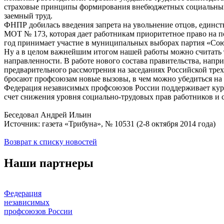
страховые принципы формирования внебюджетных социальных
заемный труд.
ФНПР добилась введения запрета на увольнение отцов, единс
МОТ № 173, которая дает работникам приоритетное право на п
год принимает участие в муниципальных выборах партия «Сою
Ну а в целом важнейшим итогом нашей работы можно считать т
направленности. В работе нового состава правительства, напр
предварительного рассмотрения на заседаниях Российской трех
бросают профсоюзам новые вызовы, в чем можно убедиться на
Федерация независимых профсоюзов России поддерживает курс 
счет снижения уровня социально-трудовых прав работников и 
Беседовал Андрей Ильин
Источник: газета «Трибуна», № 10531 (2-8 октября 2014 года)
Возврат к списку новостей
Наши партнеры
Федерация
независимых
профсоюзов России