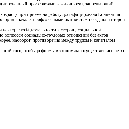
нициированный профсоюзами законопроект, запрещающий
возрасту при приеме на работу; ратифицирована Конвенция
говорил вначале, профсоюзными активистами создана и второй
и вектор своей деятельности в сторону социальной
 по вопросам социально-трудовых отношений без актов
корее, наоборот, противоречия между трудом и капиталом
аний того, чтобы реформы в экономике осуществлялись не за