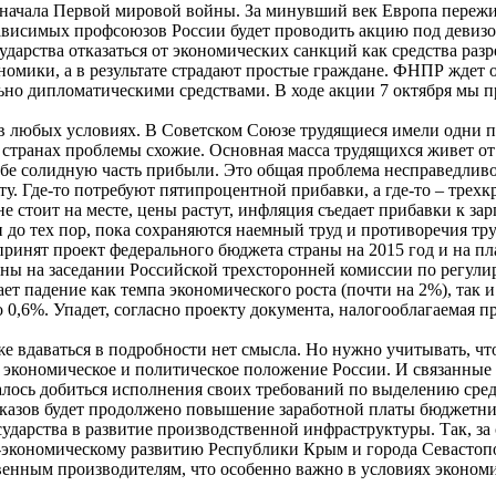
я начала Первой мировой войны. За минувший век Европа пережи
висимых профсоюзов России будет проводить акцию под девизом
дарства отказаться от экономических санкций как средства раз
номики, а в результате страдают простые граждане. ФНПР ждет
о дипломатическими средствами. В ходе акции 7 октября мы пр
 в любых условиях. В Советском Союзе трудящиеся имели одни п
х странах проблемы схожие. Основная масса трудящихся живет от
ебе солидную часть прибыли. Это общая проблема несправедливо
ту. Где-то потребуют пятипроцентной прибавки, а где-то – трех
 стоит на месте, цены растут, инфляция съедает прибавки к зар
 до тех пор, пока сохраняются наемный труд и противоречия тру
принят проект федерального бюджета страны на 2015 год и на пл
ны на заседании Российской трехсторонней комиссии по регули
 падение как темпа экономического роста (почти на 2%), так и
до 0,6%. Упадет, согласно проекту документа, налогооблагаемая п
же вдаваться в подробности нет смысла. Но нужно учитывать, чт
кономическое и политическое положение России. И связанные с
алось добиться исполнения своих требований по выделению сре
указов будет продолжено повышение заработной платы бюджетник
ударства в развитие производственной инфраструктуры. Так, за
-экономическому развитию Республики Крым и города Севастопол
ственным производителям, что особенно важно в условиях эконо