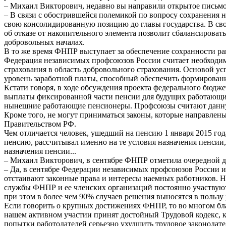
– Михаил Викторович, недавно вы направили открытое письм
– В связи с обострившейся полемикой по вопросу сохранения
свою консолидированную позицию до главы государства. В св
об отказе от накопительного элемента позволит сбалансирова
добровольных началах.
В то же время ФНПР выступает за обеспечение сохранности р
Федерация независимых профсоюзов России считает необходим
страхования в область добровольного страхования. Основой у
уровень заработной платы, способный обеспечить формирова
Кстати говоря, в ходе обсуждения проекта федерального бюдж
выплаты фиксированной части пенсии для будущих работающих 
нынешние работающие пенсионеры. Профсоюзы считают данную
Кроме того, не могут приниматься законы, которые направлен
Правительством РФ.
Чем отличается человек, ушедший на пенсию 1 января 2015 года
пенсию, рассчитывал именно на те условия назначения пенсии, 
назначения пенсии...
– Михаил Викторович, в сентябре ФНПР отметила очередной де
– Да, в сентябре Федерации независимых профсоюзов России и
отстаивают законные права и интересы наемных работников. 
службы ФНПР и ее членских организаций постоянно участвуют
при этом в более чем 90% случаев решения выносятся в пользу
Если говорить о крупных достижениях ФНПР, то во многом бл
нашем активном участии принят достойный Трудовой кодекс, к
попытки работодателей серьезно ухудшить трудовое законодат