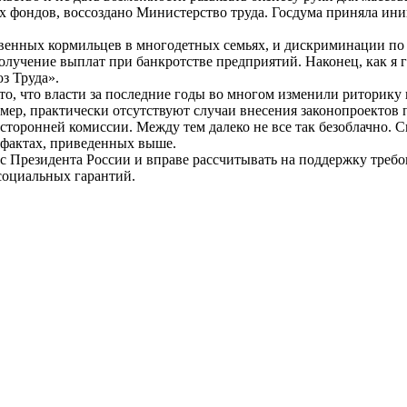
 фондов, воссоздано Министерство труда. Госдума приняла и
твенных кормильцев в многодетных семьях, и дискриминации по 
олучение выплат при банкротстве предприятий. Наконец, как я 
з Труда».
о, что власти за последние годы во многом изменили риторику 
имер, практически отсутствуют случаи внесения законопроектов
сторонней комиссии. Между тем далеко не все так безоблачно. С
 фактах, приведенных выше.
Президента России и вправе рассчитывать на поддержку требов
социальных гарантий.