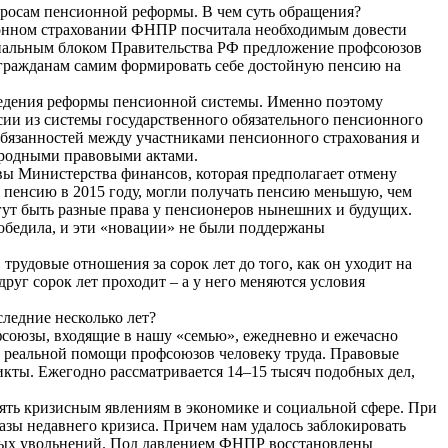
росам пенсионной реформы. В чем суть обращения?
сионном страховании ФНПР посчитала необходимым довести
оциальным блоком Правительства РФ предложение профсоюзов
ь гражданам самим формировать себе достойную пенсию на
ведения реформы пенсионной системы. Именно поэтому
и из системы государственного обязательного пенсионного
 обязанностей между участниками пенсионного страхования и
ародными правовыми актами.
вы Министерства финансов, которая предполагает отмену
 пенсию в 2015 году, могли получать пенсию меньшую, чем
т быть разные права у пенсионеров нынешних и будущих.
победила, и эти «новации» не были поддержаны
трудовые отношения за сорок лет до того, как он уходит на
руг сорок лет проходит – а у него меняются условия
ледние несколько лет?
фсоюзы, входящие в нашу «семью», ежедневно и ежечасно
о реальной помощи профсоюзов человеку труда. Правовые
кты. Ежегодно рассматривается 14–15 тысяч подобных дел,
ять кризисным явлениям в экономике и социальной сфере. При
зы недавнего кризиса. Причем нам удалось заблокировать
совых увольнений. Под давлением ФНПР восстановлены