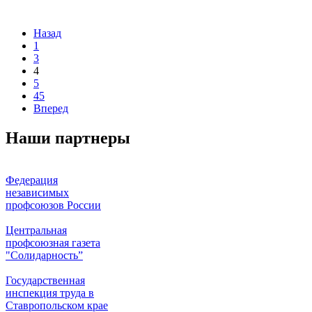
Назад
1
3
4
5
45
Вперед
Наши партнеры
Федерация
независимых
профсоюзов России
Центральная
профсоюзная газета
"Солидарность”
Государственная
инспекция труда в
Ставропольском крае