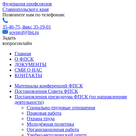
Федерация профсоюзов
Ставропольского края
Позвоните нам по телефонам:
35-46-75,
факс 35-19-01
sovprof@list.ru
Задать
вопрос
онлайн
Главная
О ФПСК
ДОКУМЕНТЫ
СМИ О НАС
КОНТАКТЫ
Материалы конференций ФПСК
Постановления Совета ФПСК
Постановления президиума ФПСК (по направлениям
деятельности)
Социально-трудовые отношения
Правовая работа
Охрана труда
Молодёжная политика
Организационная работа
Учебно-методический центр