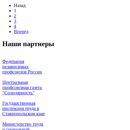
Назад
1
2
3
4
Вперед
Наши партнеры
Федерация
независимых
профсоюзов России
Центральная
профсоюзная газета
"Солидарность”
Государственная
инспекция труда в
Ставропольском крае
Министерство труда
и социальной