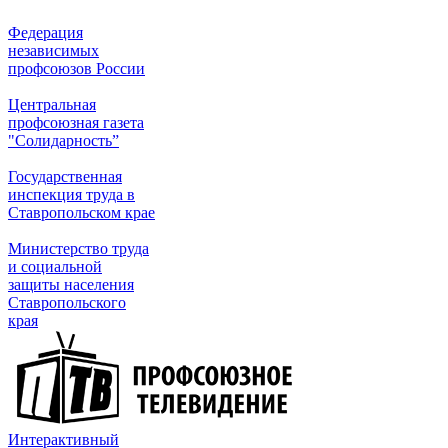
Федерация
независимых
профсоюзов России
Центральная
профсоюзная газета
"Солидарность”
Государственная
инспекция труда в
Ставропольском крае
Министерство труда
и социальной
защиты населения
Ставропольского
края
Интерактивный