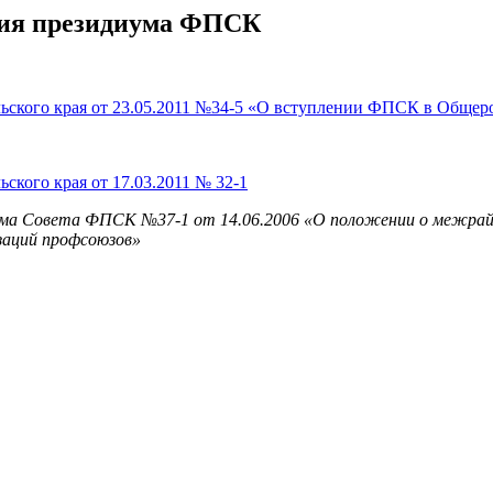
ния президиума ФПСК
ского края от 23.05.2011 №34-5 «О вступлении ФПСК в Общер
кого края от 17.03.2011 № 32-1
идиума Совета ФПСК №37-1 от 14.06.2006 «О положении о меж
заций профсоюзов»