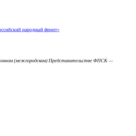
оссийский народный фронт»
районном (межгородском) Представительстве ФПСК —