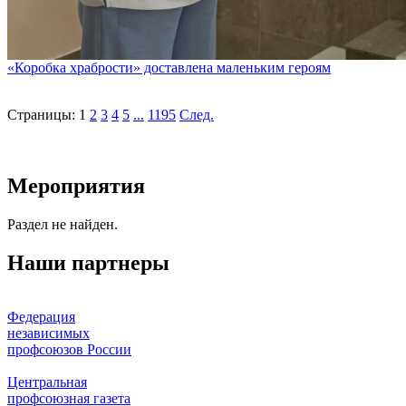
«Коробка храбрости» доставлена маленьким героям
Страницы:
1
2
3
4
5
...
1195
След.
Мероприятия
Раздел не найден.
Наши партнеры
Федерация
независимых
профсоюзов России
Центральная
профсоюзная газета