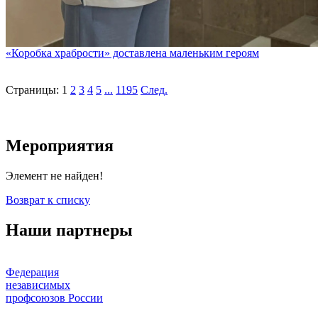
«Коробка храбрости» доставлена маленьким героям
Страницы:
1
2
3
4
5
...
1195
След.
Мероприятия
Элемент не найден!
Возврат к списку
Наши партнеры
Федерация
независимых
профсоюзов России