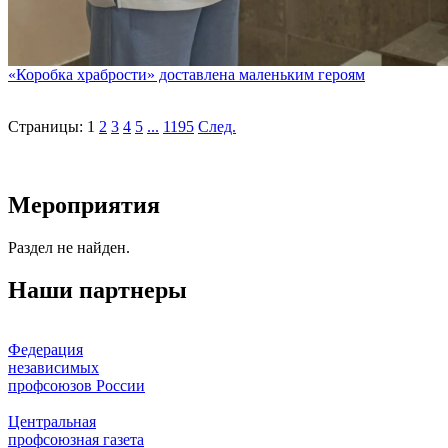
«Коробка храбрости» доставлена маленьким героям
Страницы:
1
2
3
4
5
...
1195
След.
Мероприятия
Раздел не найден.
Наши партнеры
Федерация
независимых
профсоюзов России
Центральная
профсоюзная газета