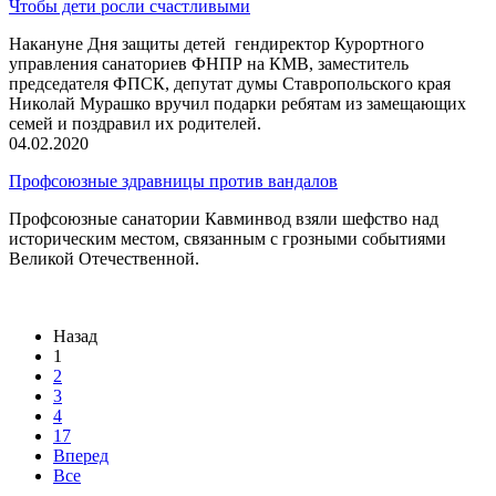
Чтобы дети росли счастливыми
Накануне Дня защиты детей гендиректор Курортного
управления санаториев ФНПР на КМВ, заместитель
председателя ФПСК, депутат думы Ставропольского края
Николай Мурашко вручил подарки ребятам из замещающих
семей и поздравил их родителей.
04.02.2020
Профсоюзные здравницы против вандалов
Профсоюзные санатории Кавминвод взяли шефство над
историческим местом, связанным с грозными событиями
Великой Отечественной.
Назад
1
2
3
4
17
Вперед
Все