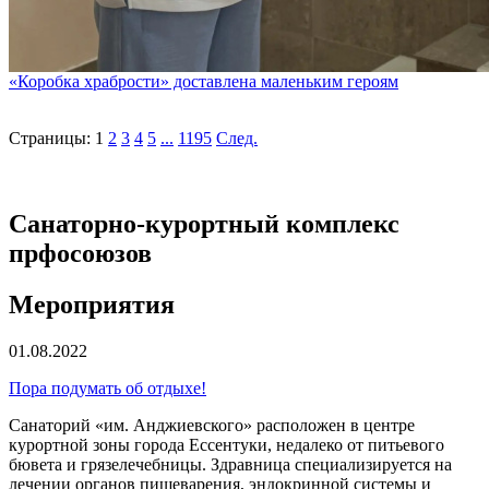
«Коробка храбрости» доставлена маленьким героям
Страницы:
1
2
3
4
5
...
1195
След.
Санаторно-курортный комплекс
прфосоюзов
Мероприятия
01.08.2022
Пора подумать об отдыхе!
Санаторий «им. Анджиевского» расположен в центре
курортной зоны города Ессентуки, недалеко от питьевого
бювета и грязелечебницы. Здравница специализируется на
лечении органов пищеварения, эндокринной системы и