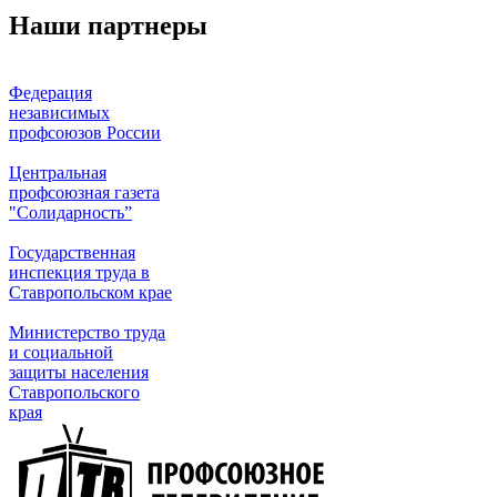
Наши партнеры
Федерация
независимых
профсоюзов России
Центральная
профсоюзная газета
"Солидарность”
Государственная
инспекция труда в
Ставропольском крае
Министерство труда
и социальной
защиты населения
Ставропольского
края