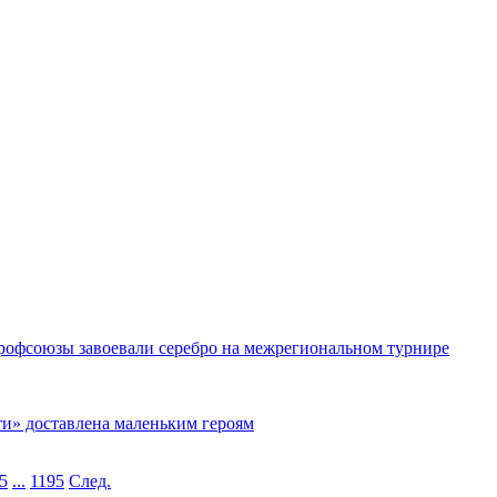
рофсоюзы завоевали серебро на межрегиональном турнире
ти» доставлена маленьким героям
5
...
1195
След.