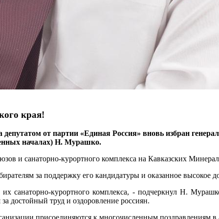
кого края!
 депутатом от партии «Единая Россия» вновь избран генерал
енных началах) Н. Мурашко.
юзов и санаторно-курортного комплекса на Кавказских Минера
ирателям за поддержку его кандидатуры и оказанное высокое д
 их санаторно-курортного комплекса, - подчеркнул Н. Мурашк
 за достойный труд и оздоровление россиян.
ганизации присоединяются к многочисленным поздравлениям в а